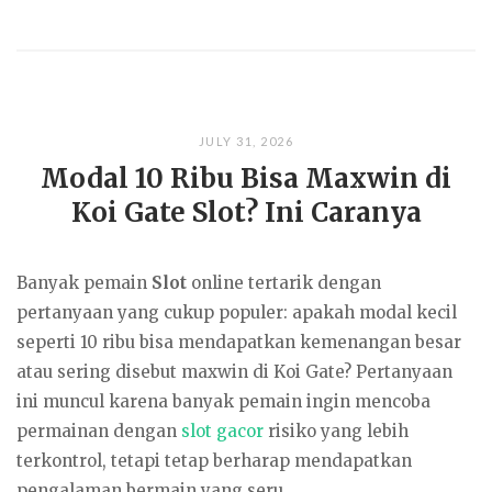
JULY 31, 2026
Modal 10 Ribu Bisa Maxwin di
Koi Gate Slot? Ini Caranya
Banyak pemain
Slot
online tertarik dengan
pertanyaan yang cukup populer: apakah modal kecil
seperti 10 ribu bisa mendapatkan kemenangan besar
atau sering disebut maxwin di Koi Gate? Pertanyaan
ini muncul karena banyak pemain ingin mencoba
permainan dengan
slot gacor
risiko yang lebih
terkontrol, tetapi tetap berharap mendapatkan
pengalaman bermain yang seru.