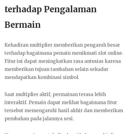
terhadap Pengalaman
Bermain
Kehadiran multiplier memberikan pengaruh besar
terhadap bagaimana pemain menikmati slot online.
Fitur ini dapat meningkatkan rasa antusias karena
memberikan tujuan tambahan selain sekadar
mendapatkan kombinasi simbol.
Saat multiplier aktif, permainan terasa lebih
interaktif. Pemain dapat melihat bagaimana fitur
tersebut memengaruhi hasil akhir dan memberikan
perubahan pada jalannya sesi.