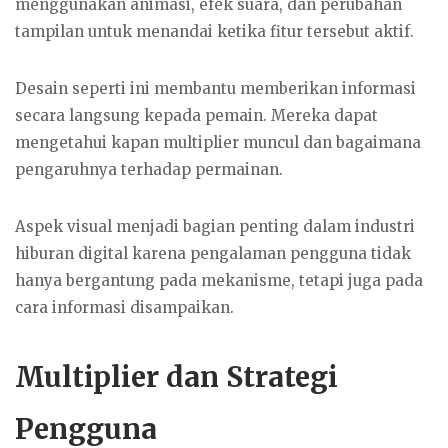
menggunakan animasi, efek suara, dan perubahan
tampilan untuk menandai ketika fitur tersebut aktif.
Desain seperti ini membantu memberikan informasi
secara langsung kepada pemain. Mereka dapat
mengetahui kapan multiplier muncul dan bagaimana
pengaruhnya terhadap permainan.
Aspek visual menjadi bagian penting dalam industri
hiburan digital karena pengalaman pengguna tidak
hanya bergantung pada mekanisme, tetapi juga pada
cara informasi disampaikan.
Multiplier dan Strategi
Pengguna