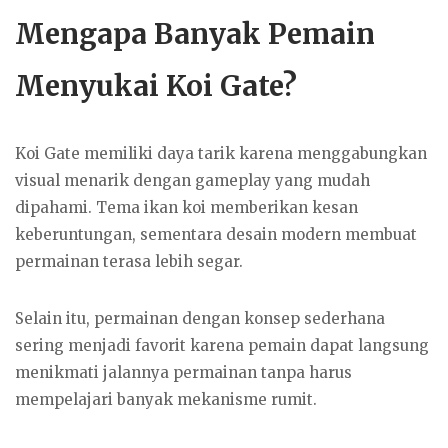
Mengapa Banyak Pemain
Menyukai Koi Gate?
Koi Gate memiliki daya tarik karena menggabungkan
visual menarik dengan gameplay yang mudah
dipahami. Tema ikan koi memberikan kesan
keberuntungan, sementara desain modern membuat
permainan terasa lebih segar.
Selain itu, permainan dengan konsep sederhana
sering menjadi favorit karena pemain dapat langsung
menikmati jalannya permainan tanpa harus
mempelajari banyak mekanisme rumit.