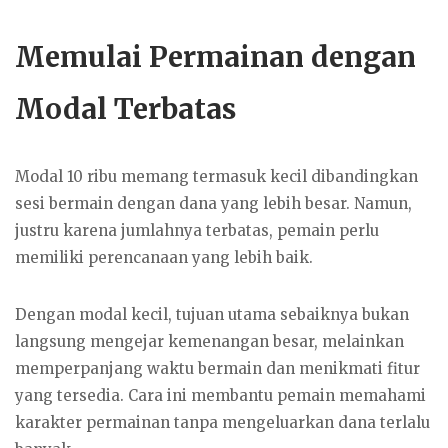
Memulai Permainan dengan
Modal Terbatas
Modal 10 ribu memang termasuk kecil dibandingkan
sesi bermain dengan dana yang lebih besar. Namun,
justru karena jumlahnya terbatas, pemain perlu
memiliki perencanaan yang lebih baik.
Dengan modal kecil, tujuan utama sebaiknya bukan
langsung mengejar kemenangan besar, melainkan
memperpanjang waktu bermain dan menikmati fitur
yang tersedia. Cara ini membantu pemain memahami
karakter permainan tanpa mengeluarkan dana terlalu