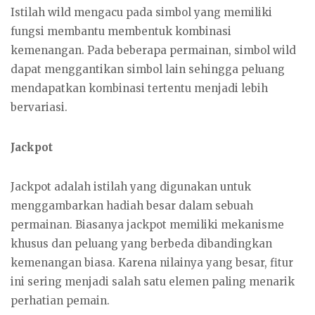
Istilah wild mengacu pada simbol yang memiliki
fungsi membantu membentuk kombinasi
kemenangan. Pada beberapa permainan, simbol wild
dapat menggantikan simbol lain sehingga peluang
mendapatkan kombinasi tertentu menjadi lebih
bervariasi.
Jackpot
Jackpot adalah istilah yang digunakan untuk
menggambarkan hadiah besar dalam sebuah
permainan. Biasanya jackpot memiliki mekanisme
khusus dan peluang yang berbeda dibandingkan
kemenangan biasa. Karena nilainya yang besar, fitur
ini sering menjadi salah satu elemen paling menarik
perhatian pemain.