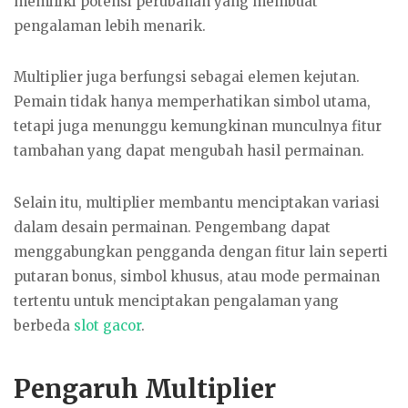
memiliki potensi perubahan yang membuat
pengalaman lebih menarik.
Multiplier juga berfungsi sebagai elemen kejutan.
Pemain tidak hanya memperhatikan simbol utama,
tetapi juga menunggu kemungkinan munculnya fitur
tambahan yang dapat mengubah hasil permainan.
Selain itu, multiplier membantu menciptakan variasi
dalam desain permainan. Pengembang dapat
menggabungkan pengganda dengan fitur lain seperti
putaran bonus, simbol khusus, atau mode permainan
tertentu untuk menciptakan pengalaman yang
berbeda
slot gacor
.
Pengaruh Multiplier