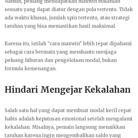
Namun, peluang mendapatkan maxwin bukanlah
sesuatu yang dapat diatur dengan pola tertentu. Tidak
ada waktu khusus, jumlah spin tertentu, atau strategi
taruhan yang bisa memastikan hasil maksimal.
Karena itu, istilah “cara maxwin” lebih tepat dipahami
sebagai cara bermain yang membantu menjaga
peluang hiburan dan pengelolaan modal, bukan
formula kemenangan.
Hindari Mengejar Kekalahan
Salah satu hal yang dapat membuat modal kecil cepat
habis adalah keputusan emosional setelah mengalami
kekalahan. Misalnya, pemain langsung menaikkan
taruhan karena ingin mengembalikan saldo yang