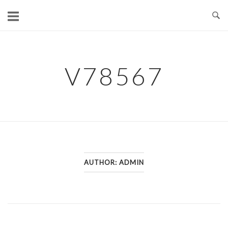
Skip
to
content
V78567
AUTHOR:
ADMIN