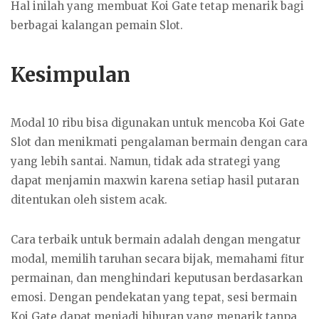
Hal inilah yang membuat Koi Gate tetap menarik bagi
berbagai kalangan pemain Slot.
Kesimpulan
Modal 10 ribu bisa digunakan untuk mencoba Koi Gate
Slot dan menikmati pengalaman bermain dengan cara
yang lebih santai. Namun, tidak ada strategi yang
dapat menjamin maxwin karena setiap hasil putaran
ditentukan oleh sistem acak.
Cara terbaik untuk bermain adalah dengan mengatur
modal, memilih taruhan secara bijak, memahami fitur
permainan, dan menghindari keputusan berdasarkan
emosi. Dengan pendekatan yang tepat, sesi bermain
Koi Gate dapat menjadi hiburan yang menarik tanpa