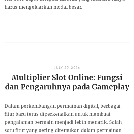
harus mengeluarkan modal besar.
JULY 25, 2026
Multiplier Slot Online: Fungsi
dan Pengaruhnya pada Gameplay
Dalam perkembangan permainan digital, berbagai
fitur baru terus diperkenalkan untuk membuat
pengalaman bermain menjadi lebih menarik. Salah
satu fitur yang sering ditemukan dalam permainan