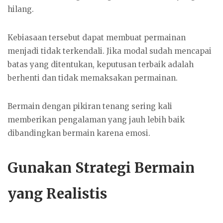
hilang.
Kebiasaan tersebut dapat membuat permainan
menjadi tidak terkendali. Jika modal sudah mencapai
batas yang ditentukan, keputusan terbaik adalah
berhenti dan tidak memaksakan permainan.
Bermain dengan pikiran tenang sering kali
memberikan pengalaman yang jauh lebih baik
dibandingkan bermain karena emosi.
Gunakan Strategi Bermain
yang Realistis