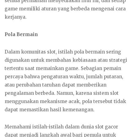
semua permainan menyediakan fitur ini, dan setiap
game memiliki aturan yang berbeda mengenai cara
kerjanya.
Pola Bermain
Dalam komunitas slot, istilah pola bermain sering
digunakan untuk membahas kebiasaan atau strategi
tertentu saat memainkan game. Sebagian pemain
percaya bahwa pengaturan waktu, jumlah putaran,
atau perubahan taruhan dapat memberikan
pengalaman berbeda. Namun, karena sistem slot
menggunakan mekanisme acak, pola tersebut tidak
dapat memastikan hasil kemenangan.
Memahami istilah-istilah dalam dunia slot gacor
dapat menjadi langkah awal bagi pemula untuk