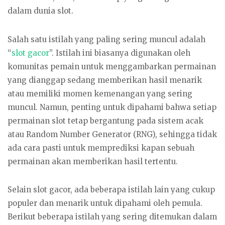
dalam dunia slot.
Salah satu istilah yang paling sering muncul adalah
“
slot gacor
”. Istilah ini biasanya digunakan oleh
komunitas pemain untuk menggambarkan permainan
yang dianggap sedang memberikan hasil menarik
atau memiliki momen kemenangan yang sering
muncul. Namun, penting untuk dipahami bahwa setiap
permainan slot tetap bergantung pada sistem acak
atau Random Number Generator (RNG), sehingga tidak
ada cara pasti untuk memprediksi kapan sebuah
permainan akan memberikan hasil tertentu.
Selain slot gacor, ada beberapa istilah lain yang cukup
populer dan menarik untuk dipahami oleh pemula.
Berikut beberapa istilah yang sering ditemukan dalam