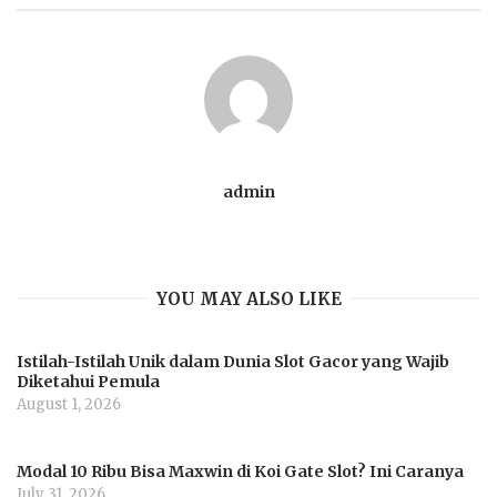
admin
YOU MAY ALSO LIKE
Istilah-Istilah Unik dalam Dunia Slot Gacor yang Wajib
Diketahui Pemula
August 1, 2026
Modal 10 Ribu Bisa Maxwin di Koi Gate Slot? Ini Caranya
July 31, 2026