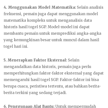
4. Menggunakan Model Matematika:
Selain analisis
frekuensi, pemain juga dapat menggunakan model
matematika kompleks untuk menganalisis data
historis hasil togel SGP. Model-model ini dapat
membantu pemain untuk memprediksi angka-angka
yang kemungkinan besar untuk muncul dalam hasil
togel hari ini.
5. Menerapkan Faktor Eksternal:
Selain
mengandalkan data historis, pemain juga perlu
memperhitungkan faktor-faktor eksternal yang dapat
memengaruhi hasil togel SGP. Faktor-faktor ini bisa
berupa cuaca, peristiwa tertentu, atau bahkan berita-
berita terkini yang sedang terjadi.
6. Penggunaan Alat Bantu:
Untuk mempermudah