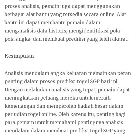
proses analisis, pemain juga dapat menggunakan
berbagai alat bantu yang tersedia secara online. Alat
bantu ini dapat membantu pemain dalam
menganalisis data historis, mengidentifikasi pola-
pola angka, dan membuat prediksi yang lebih akurat.
Kesimpulan
Analisis mendalam angka keluaran memainkan peran
penting dalam proses prediksi togel SGP hari ini.
Dengan melakukan analisis yang tepat, pemain dapat
meningkatkan peluang mereka untuk meraih
kemenangan dan memperoleh hadiah besar dalam
perjudian togel online. Oleh karena itu, penting bagi
para pemain untuk memahami pentingnya analisis
mendalam dalam membuat prediksi togel SGP yang