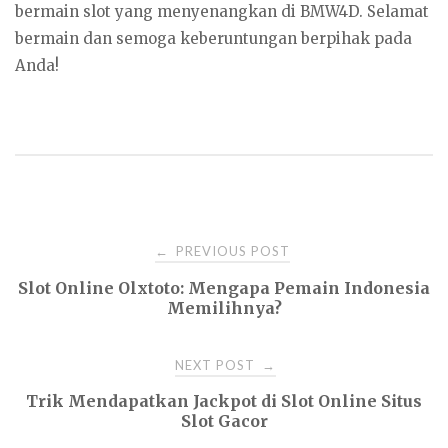
bermain slot yang menyenangkan di BMW4D. Selamat
bermain dan semoga keberuntungan berpihak pada
Anda!
Post
PREVIOUS POST
←
Slot Online Olxtoto: Mengapa Pemain Indonesia
navigation
Memilihnya?
NEXT POST
→
Trik Mendapatkan Jackpot di Slot Online Situs
Slot Gacor