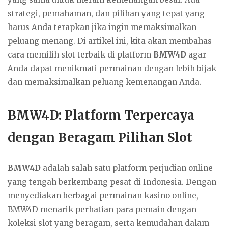
strategi, pemahaman, dan pilihan yang tepat yang
harus Anda terapkan jika ingin memaksimalkan
peluang menang. Di artikel ini, kita akan membahas
cara memilih slot terbaik di platform
BMW4D
agar
Anda dapat menikmati permainan dengan lebih bijak
dan memaksimalkan peluang kemenangan Anda.
BMW4D: Platform Terpercaya
dengan Beragam Pilihan Slot
BMW4D
adalah salah satu platform perjudian online
yang tengah berkembang pesat di Indonesia. Dengan
menyediakan berbagai permainan kasino online,
BMW4D menarik perhatian para pemain dengan
koleksi slot yang beragam, serta kemudahan dalam