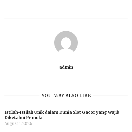
admin
YOU MAY ALSO LIKE
Istilah-Istilah Unik dalam Dunia Slot Gacor yang Wajib
Diketahui Pemula
August 1, 2026