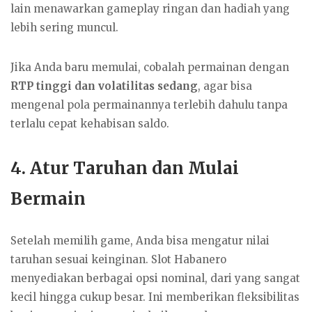
lain menawarkan gameplay ringan dan hadiah yang
lebih sering muncul.
Jika Anda baru memulai, cobalah permainan dengan
RTP tinggi dan volatilitas sedang
, agar bisa
mengenal pola permainannya terlebih dahulu tanpa
terlalu cepat kehabisan saldo.
4. Atur Taruhan dan Mulai
Bermain
Setelah memilih game, Anda bisa mengatur nilai
taruhan sesuai keinginan. Slot Habanero
menyediakan berbagai opsi nominal, dari yang sangat
kecil hingga cukup besar. Ini memberikan fleksibilitas