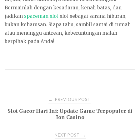
Bermainlah dengan kesadaran, kenali batas, dan
jadikan
spaceman slot
slot sebagai sarana hiburan,
bukan keharusan. Siapa tahu, sambil santai di rumah
atau menunggu antrean, keberuntungan malah
berpihak pada Anda!
Post
PREVIOUS POST
←
Slot Gacor Hari Ini: Update Game Terpopuler di
navigation
Ion Casino
NEXT POST
→