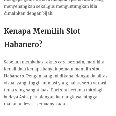
menyenangkan sekaligus menguntungkan bila
dimainkan dengan bijak.
Kenapa Memilih Slot
Habanero?
Sebelum membahas teknis cara bermain, mari kita
kenali dulu kenapa banyak pemain memilih
slot
Habanero
. Pengembang ini dikenal dengan kualitas
visual yang tinggi, animasi yang halus, serta variasi
tema yang sangat luas. Dari slot bertema mitologi,
budaya Asia, petualangan luar angkasa, hingga
makanan lezat—semuanya ada.