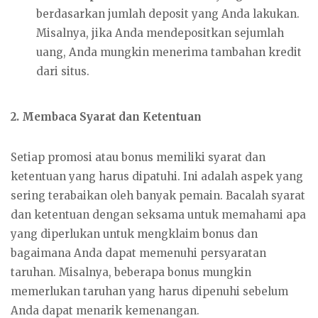
berdasarkan jumlah deposit yang Anda lakukan.
Misalnya, jika Anda mendepositkan sejumlah
uang, Anda mungkin menerima tambahan kredit
dari situs.
2. Membaca Syarat dan Ketentuan
Setiap promosi atau bonus memiliki syarat dan
ketentuan yang harus dipatuhi. Ini adalah aspek yang
sering terabaikan oleh banyak pemain. Bacalah syarat
dan ketentuan dengan seksama untuk memahami apa
yang diperlukan untuk mengklaim bonus dan
bagaimana Anda dapat memenuhi persyaratan
taruhan. Misalnya, beberapa bonus mungkin
memerlukan taruhan yang harus dipenuhi sebelum
Anda dapat menarik kemenangan.