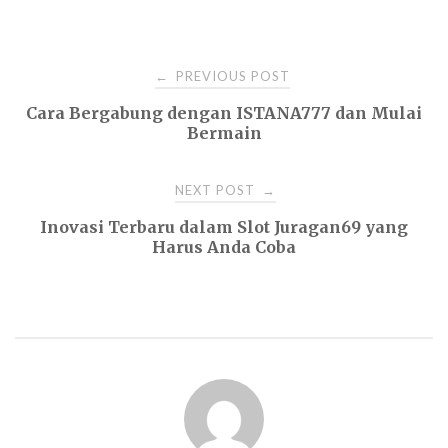
Post
PREVIOUS POST
←
Cara Bergabung dengan ISTANA777 dan Mulai
navigation
Bermain
NEXT POST
→
Inovasi Terbaru dalam Slot Juragan69 yang
Harus Anda Coba