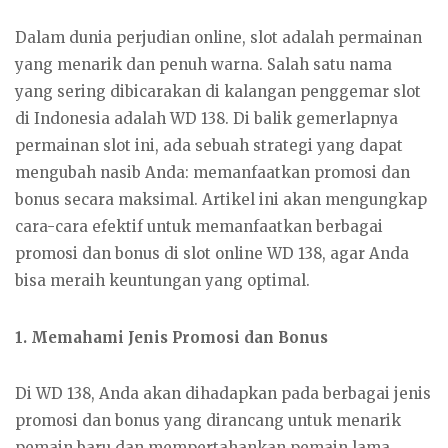
Dalam dunia perjudian online, slot adalah permainan
yang menarik dan penuh warna. Salah satu nama
yang sering dibicarakan di kalangan penggemar slot
di Indonesia adalah WD 138. Di balik gemerlapnya
permainan slot ini, ada sebuah strategi yang dapat
mengubah nasib Anda: memanfaatkan promosi dan
bonus secara maksimal. Artikel ini akan mengungkap
cara-cara efektif untuk memanfaatkan berbagai
promosi dan bonus di slot online WD 138, agar Anda
bisa meraih keuntungan yang optimal.
1. Memahami Jenis Promosi dan Bonus
Di WD 138, Anda akan dihadapkan pada berbagai jenis
promosi dan bonus yang dirancang untuk menarik
pemain baru dan mempertahankan pemain lama.