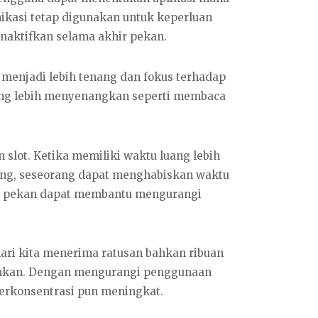
ikasi tetap digunakan untuk keperluan
onaktifkan selama akhir pekan.
 menjadi lebih tenang dan fokus terhadap
 yang lebih menyenangkan seperti membaca
slot. Ketika memiliki waktu luang lebih
ulang, seseorang dapat menghabiskan waktu
hir pekan dapat membantu mengurangi
 hari kita menerima ratusan bahkan ribuan
utuhkan. Dengan mengurangi penggunaan
berkonsentrasi pun meningkat.