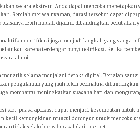
lakukan secara ekstrem. Anda dapat mencoba menetapkan 
 hari. Setelah merasa nyaman, durasi tersebut dapat dipe
biasanya lebih mudah dijalani dibandingkan perubahan yan
naktifkan notifikasi juga menjadi langkah yang sangat e
lainkan karena terdengar bunyi notifikasi. Ketika pember
ecara alami.
n menarik selama menjalani detoks digital. Berjalan santa
ikan pengalaman yang jauh lebih bermakna dibandingkan
n juga membantu meningkatkan suasana hati dan mengurang
si slot, puasa aplikasi dapat menjadi kesempatan untuk m
akin kecil kemungkinan muncul dorongan untuk mencoba ata
 tidak selalu harus berasal dari internet.