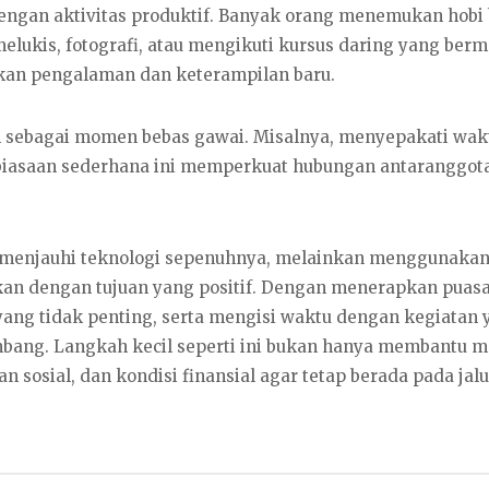
dengan aktivitas produktif. Banyak orang menemukan hob
melukis, fotografi, atau mengikuti kursus daring yang be
kan pengalaman dan keterampilan baru.
n sebagai momen bebas gawai. Misalnya, menyepakati wak
ebiasaan sederhana ini memperkuat hubungan antaranggot
g menjauhi teknologi sepenuhnya, melainkan menggunakann
n dengan tujuan yang positif. Dengan menerapkan puasa 
yang tidak penting, serta mengisi waktu dengan kegiatan 
mbang. Langkah kecil seperti ini bukan hanya membantu m
sosial, dan kondisi finansial agar tetap berada pada jal