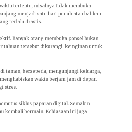
waktu tertentu, misalnya tidak membuka
rpanjang menjadi satu hari penuh atau bahkan
g terlalu drastis.
fektif. Banyak orang membuka ponsel bukan
itahuan tersebut dikurangi, keinginan untuk
i di taman, bersepeda, mengunjungi keluarga,
 menghabiskan waktu berjam-jam di depan
i stres.
emutus siklus paparan digital. Semakin
u kembali bermain. Kebiasaan ini juga