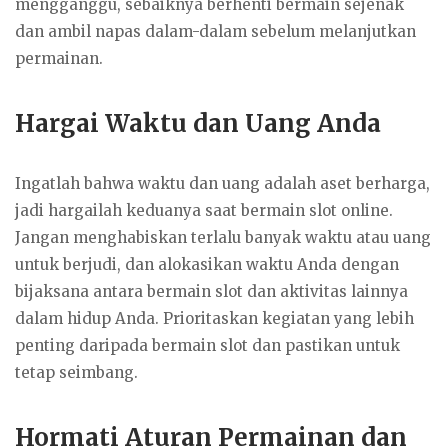
mengganggu, sebaiknya berhenti bermain sejenak
dan ambil napas dalam-dalam sebelum melanjutkan
permainan.
Hargai Waktu dan Uang Anda
Ingatlah bahwa waktu dan uang adalah aset berharga,
jadi hargailah keduanya saat bermain slot online.
Jangan menghabiskan terlalu banyak waktu atau uang
untuk berjudi, dan alokasikan waktu Anda dengan
bijaksana antara bermain slot dan aktivitas lainnya
dalam hidup Anda. Prioritaskan kegiatan yang lebih
penting daripada bermain slot dan pastikan untuk
tetap seimbang.
Hormati Aturan Permainan dan