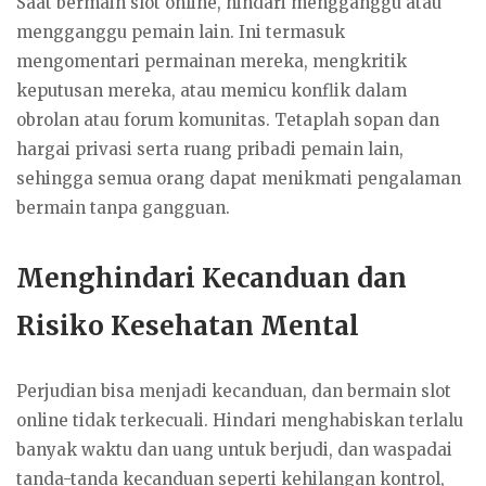
Saat bermain slot online, hindari mengganggu atau
mengganggu pemain lain. Ini termasuk
mengomentari permainan mereka, mengkritik
keputusan mereka, atau memicu konflik dalam
obrolan atau forum komunitas. Tetaplah sopan dan
hargai privasi serta ruang pribadi pemain lain,
sehingga semua orang dapat menikmati pengalaman
bermain tanpa gangguan.
Menghindari Kecanduan dan
Risiko Kesehatan Mental
Perjudian bisa menjadi kecanduan, dan bermain slot
online tidak terkecuali. Hindari menghabiskan terlalu
banyak waktu dan uang untuk berjudi, dan waspadai
tanda-tanda kecanduan seperti kehilangan kontrol,