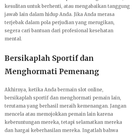
kesulitan untuk berhenti, atau mengabaikan tanggung
jawab lain dalam hidup Anda. Jika Anda merasa
terjebak dalam pola perjudian yang merugikan,
segera cari bantuan dari profesional kesehatan
mental.
Bersikaplah Sportif dan
Menghormati Pemenang
Akhirnya, ketika Anda bermain slot online,
bersikaplah sportif dan menghormati pemain lain,
terutama yang berhasil meraih kemenangan. Jangan
mencela atau memojokkan pemain lain karena
keberuntungan mereka, tetapi selamatkan mereka
dan hargai keberhasilan mereka. Ingatlah bahwa