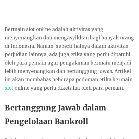
Bermain slot online adalah aktivitas yang
menyenangkan dan mengasyikkan bagi banyak orang
di Indonesia. Namun, seperti halnya dalam aktivitas
perjudian lainnya, ada juga etika yang perlu dipatuhi
oleh para pemain agar pengalaman bermain menjadi
lebih menyenangkan dan bertanggung jawab. Artikel
ini akan membahas beberapa pedoman etika bermain
slot
online yang perlu diketahui oleh para pemain.
Bertanggung Jawab dalam
Pengelolaan Bankroll