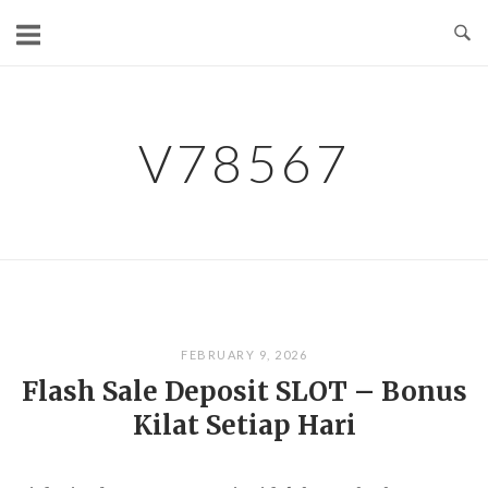
Skip
to
content
V78567
FEBRUARY 9, 2026
Flash Sale Deposit SLOT – Bonus
Kilat Setiap Hari