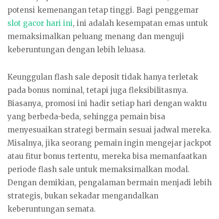
potensi kemenangan tetap tinggi. Bagi penggemar
slot gacor hari ini
, ini adalah kesempatan emas untuk
memaksimalkan peluang menang dan menguji
keberuntungan dengan lebih leluasa.
Keunggulan flash sale deposit tidak hanya terletak
pada bonus nominal, tetapi juga fleksibilitasnya.
Biasanya, promosi ini hadir setiap hari dengan waktu
yang berbeda-beda, sehingga pemain bisa
menyesuaikan strategi bermain sesuai jadwal mereka.
Misalnya, jika seorang pemain ingin mengejar jackpot
atau fitur bonus tertentu, mereka bisa memanfaatkan
periode flash sale untuk memaksimalkan modal.
Dengan demikian, pengalaman bermain menjadi lebih
strategis, bukan sekadar mengandalkan
keberuntungan semata.