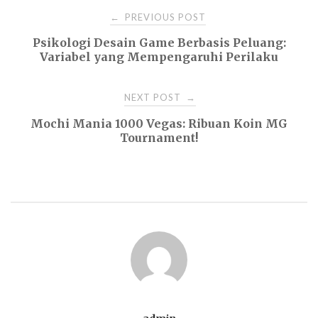
Post
PREVIOUS POST
←
Psikologi Desain Game Berbasis Peluang:
navigation
Variabel yang Mempengaruhi Perilaku
NEXT POST
→
Mochi Mania 1000 Vegas: Ribuan Koin MG
Tournament!