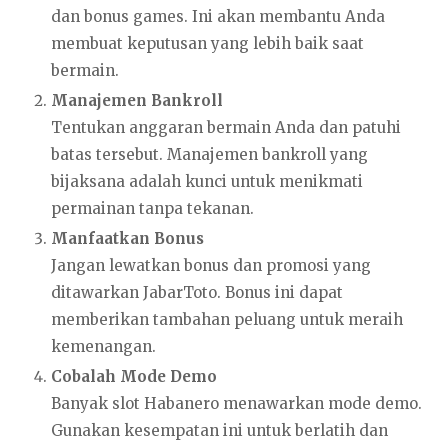
dan bonus games. Ini akan membantu Anda
membuat keputusan yang lebih baik saat
bermain.
Manajemen Bankroll
Tentukan anggaran bermain Anda dan patuhi
batas tersebut. Manajemen bankroll yang
bijaksana adalah kunci untuk menikmati
permainan tanpa tekanan.
Manfaatkan Bonus
Jangan lewatkan bonus dan promosi yang
ditawarkan JabarToto. Bonus ini dapat
memberikan tambahan peluang untuk meraih
kemenangan.
Cobalah Mode Demo
Banyak slot Habanero menawarkan mode demo.
Gunakan kesempatan ini untuk berlatih dan