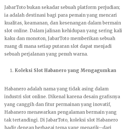
JabarToto bukan sekadar sebuah platform perjudian;
ia adalah destinasi bagi para pemain yang mencari
kualitas, keamanan, dan kesenangan dalam bermain
slot online. Dalam jalinan kehidupan yang sering kali
kaku dan monoton, JabarToto memberikan sebuah
ruang di mana setiap putaran slot dapat menjadi
sebuah perjalanan yang penuh warna.
Koleksi Slot Habanero yang Mengagumkan
Habanero adalah nama yang tidak asing dalam
industri slot online. Dikenal karena desain grafisnya
yang canggih dan fitur permainan yang inovatif,
Habanero menawarkan pengalaman bermain yang
tak tertandingi. Di JabarToto, koleksi slot Habanero
hadir dengan berbagai tema yang menarik—dari