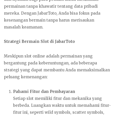
permainan tanpa khawatir tentang data pribadi
mereka. Dengan JabarToto, Anda bisa fokus pada
kesenangan bermain tanpa harus merisaukan
masalah keamanan.
Strategi Bermain Slot di JabarToto
Meskipun slot online adalah permainan yang
bergantung pada keberuntungan, ada beberapa
strategi yang dapat membantu Anda memaksimalkan
peluang kemenangan:
Pahami Fitur dan Pembayaran
Setiap slot memiliki fitur dan mekanika yang
berbeda. Luangkan waktu untuk memahami fitur-
fitur ini, seperti wild symbols, scatter symbols,