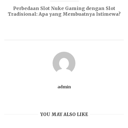
Perbedaan Slot Nuke Gaming dengan Slot
Tradisional: Apa yang Membuatnya Istimewa?
admin
YOU MAY ALSO LIKE