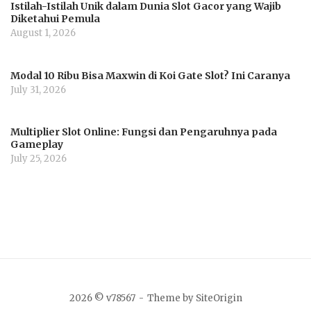
Istilah-Istilah Unik dalam Dunia Slot Gacor yang Wajib
Diketahui Pemula
August 1, 2026
Modal 10 Ribu Bisa Maxwin di Koi Gate Slot? Ini Caranya
July 31, 2026
Multiplier Slot Online: Fungsi dan Pengaruhnya pada
Gameplay
July 25, 2026
2026 © v78567
Theme by
SiteOrigin