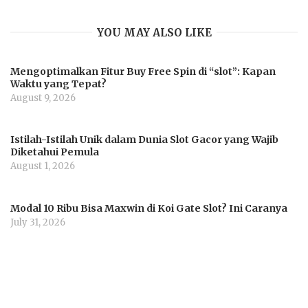
YOU MAY ALSO LIKE
Mengoptimalkan Fitur Buy Free Spin di “slot”: Kapan
Waktu yang Tepat?
August 9, 2026
Istilah-Istilah Unik dalam Dunia Slot Gacor yang Wajib
Diketahui Pemula
August 1, 2026
Modal 10 Ribu Bisa Maxwin di Koi Gate Slot? Ini Caranya
July 31, 2026