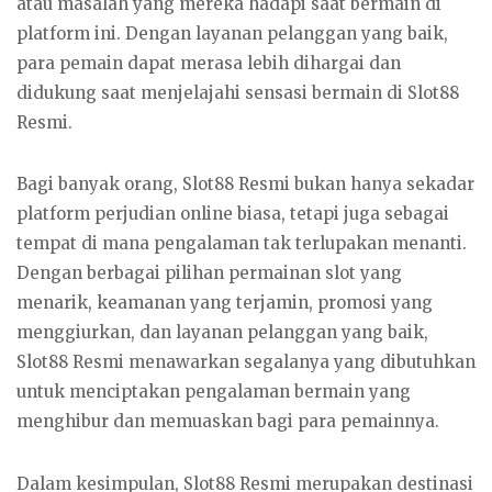
atau masalah yang mereka hadapi saat bermain di
platform ini. Dengan layanan pelanggan yang baik,
para pemain dapat merasa lebih dihargai dan
didukung saat menjelajahi sensasi bermain di Slot88
Resmi.
Bagi banyak orang, Slot88 Resmi bukan hanya sekadar
platform perjudian online biasa, tetapi juga sebagai
tempat di mana pengalaman tak terlupakan menanti.
Dengan berbagai pilihan permainan slot yang
menarik, keamanan yang terjamin, promosi yang
menggiurkan, dan layanan pelanggan yang baik,
Slot88 Resmi menawarkan segalanya yang dibutuhkan
untuk menciptakan pengalaman bermain yang
menghibur dan memuaskan bagi para pemainnya.
Dalam kesimpulan, Slot88 Resmi merupakan destinasi