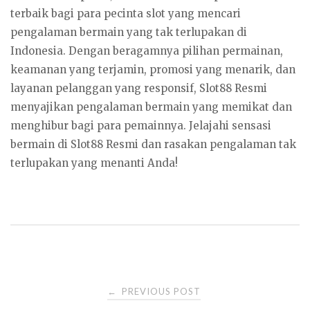
terbaik bagi para pecinta slot yang mencari
pengalaman bermain yang tak terlupakan di
Indonesia. Dengan beragamnya pilihan permainan,
keamanan yang terjamin, promosi yang menarik, dan
layanan pelanggan yang responsif, Slot88 Resmi
menyajikan pengalaman bermain yang memikat dan
menghibur bagi para pemainnya. Jelajahi sensasi
bermain di Slot88 Resmi dan rasakan pengalaman tak
terlupakan yang menanti Anda!
Post
PREVIOUS POST
←