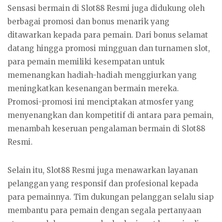
Sensasi bermain di Slot88 Resmi juga didukung oleh
berbagai promosi dan bonus menarik yang
ditawarkan kepada para pemain. Dari bonus selamat
datang hingga promosi mingguan dan turnamen slot,
para pemain memiliki kesempatan untuk
memenangkan hadiah-hadiah menggiurkan yang
meningkatkan kesenangan bermain mereka.
Promosi-promosi ini menciptakan atmosfer yang
menyenangkan dan kompetitif di antara para pemain,
menambah keseruan pengalaman bermain di Slot88
Resmi.
Selain itu, Slot88 Resmi juga menawarkan layanan
pelanggan yang responsif dan profesional kepada
para pemainnya. Tim dukungan pelanggan selalu siap
membantu para pemain dengan segala pertanyaan