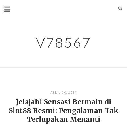
Skip
to
content
V78567
APRIL 10, 2024
Jelajahi Sensasi Bermain di
Slot88 Resmi: Pengalaman Tak
Terlupakan Menanti