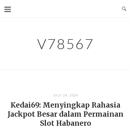
Skip
to
content
V78567
JULY 24, 2024
Kedai69: Menyingkap Rahasia
Jackpot Besar dalam Permainan
Slot Habanero