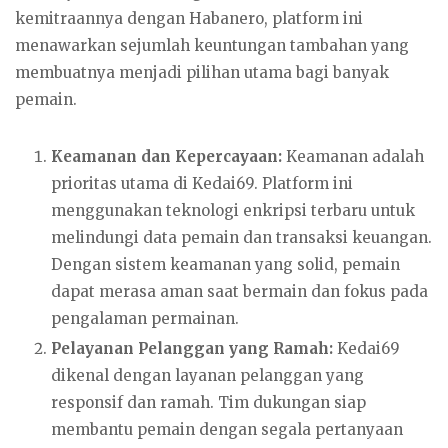
kemitraannya dengan Habanero, platform ini
menawarkan sejumlah keuntungan tambahan yang
membuatnya menjadi pilihan utama bagi banyak
pemain.
Keamanan dan Kepercayaan:
Keamanan adalah
prioritas utama di Kedai69. Platform ini
menggunakan teknologi enkripsi terbaru untuk
melindungi data pemain dan transaksi keuangan.
Dengan sistem keamanan yang solid, pemain
dapat merasa aman saat bermain dan fokus pada
pengalaman permainan.
Pelayanan Pelanggan yang Ramah:
Kedai69
dikenal dengan layanan pelanggan yang
responsif dan ramah. Tim dukungan siap
membantu pemain dengan segala pertanyaan