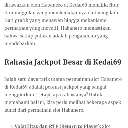
ditawarkan oleh Habanero di Kedai69 memiliki fitur-
fitur unggulan yang membedakannya dari yang lain.
Dari grafik yang menawan hingga mekanisme
permainan yang inovatif, Habanero memastikan
bahwa setiap putaran adalah pengalaman yang
mendebarkan.
Rahasia Jackpot Besar di Kedai69
Salah satu daya tarik utama permainan slot Habanero
di Kedai69 adalah potensi jackpot yang sangat
menggiurkan. Tetapi, apa rahasianya? Untuk
memahami hal ini, kita perlu melihat beberapa aspek
kunci dari permainan slot Habanero.
Volatilitas dan RTP (Return to Player):
Slot