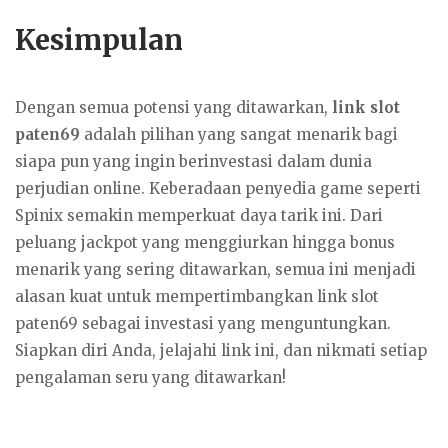
Kesimpulan
Dengan semua potensi yang ditawarkan,
link slot
paten69
adalah pilihan yang sangat menarik bagi
siapa pun yang ingin berinvestasi dalam dunia
perjudian online. Keberadaan penyedia game seperti
Spinix semakin memperkuat daya tarik ini. Dari
peluang jackpot yang menggiurkan hingga bonus
menarik yang sering ditawarkan, semua ini menjadi
alasan kuat untuk mempertimbangkan link slot
paten69 sebagai investasi yang menguntungkan.
Siapkan diri Anda, jelajahi link ini, dan nikmati setiap
pengalaman seru yang ditawarkan!