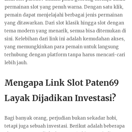
permainan slot yang penuh warna. Dengan satu klik,
pemain dapat menjelajahi berbagai jenis permainan
yang ditawarkan. Dari slot klasik hingga slot dengan
tema modern yang menarik, semua bisa ditemukan di
sini. Kelebihan dari link ini adalah kemudahan akses,
yang memungkinkan para pemain untuk langsung
terhubung dengan platform tanpa harus mencari-cari
lebih jauh.
Mengapa Link Slot Paten69
Layak Dijadikan Investasi?
Bagi banyak orang, perjudian bukan sekadar hobi,
tetapi juga sebuah investasi. Berikut adalah beberapa