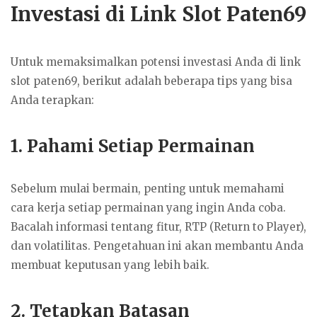
Investasi di Link Slot Paten69
Untuk memaksimalkan potensi investasi Anda di link
slot paten69, berikut adalah beberapa tips yang bisa
Anda terapkan:
1.
Pahami Setiap Permainan
Sebelum mulai bermain, penting untuk memahami
cara kerja setiap permainan yang ingin Anda coba.
Bacalah informasi tentang fitur, RTP (Return to Player),
dan volatilitas. Pengetahuan ini akan membantu Anda
membuat keputusan yang lebih baik.
2.
Tetapkan Batasan