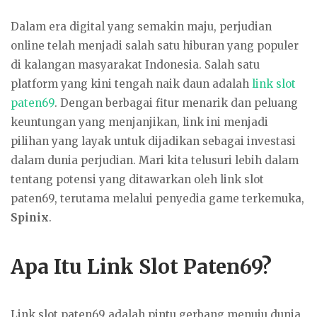
Dalam era digital yang semakin maju, perjudian
online telah menjadi salah satu hiburan yang populer
di kalangan masyarakat Indonesia. Salah satu
platform yang kini tengah naik daun adalah
link slot
paten69
. Dengan berbagai fitur menarik dan peluang
keuntungan yang menjanjikan, link ini menjadi
pilihan yang layak untuk dijadikan sebagai investasi
dalam dunia perjudian. Mari kita telusuri lebih dalam
tentang potensi yang ditawarkan oleh link slot
paten69, terutama melalui penyedia game terkemuka,
Spinix
.
Apa Itu Link Slot Paten69?
Link slot paten69 adalah pintu gerbang menuju dunia