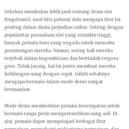
Sebelum membahas lebih jauh tentang demo slot
Kingdom4D, mari kita pahami dulu mengapa fitur ini
penting dalam dunia perjudian online. Seiring dengan
popularitas permainan slot yang semakin tinggi,
banyak pemain baru yang tergoda untuk mencoba
peruntungan mereka. Namun, sering kali mereka
terjebak dalam kegembiraan dan bertindak tergesa-
gesa. Tidak jarang, hal ini justru membuat mereka
kehilangan uang dengan cepat. Inilah sebabnya
mengapa bermain dalam mode demo sangat
bermanfaat.
Mode demo memberikan pemain kesempatan untuk
bermain tanpa perlu mempertaruhkan uang asli. Di
sini, pemain dapat mempelajari berbagai fitur