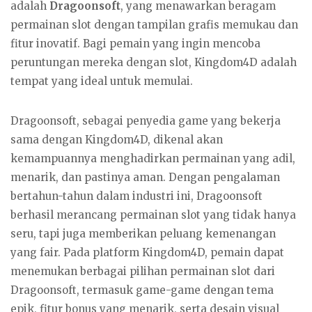
adalah
Dragoonsoft
, yang menawarkan beragam
permainan slot dengan tampilan grafis memukau dan
fitur inovatif. Bagi pemain yang ingin mencoba
peruntungan mereka dengan slot, Kingdom4D adalah
tempat yang ideal untuk memulai.
Dragoonsoft, sebagai penyedia game yang bekerja
sama dengan Kingdom4D, dikenal akan
kemampuannya menghadirkan permainan yang adil,
menarik, dan pastinya aman. Dengan pengalaman
bertahun-tahun dalam industri ini, Dragoonsoft
berhasil merancang permainan slot yang tidak hanya
seru, tapi juga memberikan peluang kemenangan
yang fair. Pada platform Kingdom4D, pemain dapat
menemukan berbagai pilihan permainan slot dari
Dragoonsoft, termasuk game-game dengan tema
epik, fitur bonus yang menarik, serta desain visual