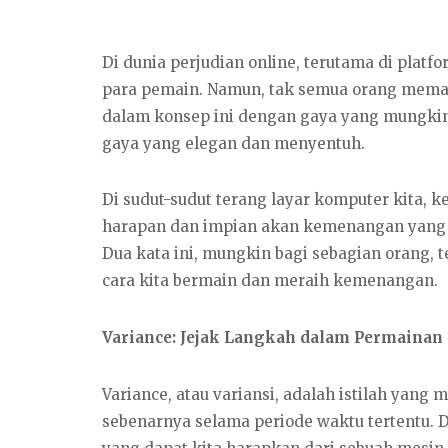
Di dunia perjudian online, terutama di platf
para pemain. Namun, tak semua orang memah
dalam konsep ini dengan gaya yang mungkin 
gaya yang elegan dan menyentuh.
Di sudut-sudut terang layar komputer kita, k
harapan dan impian akan kemenangan yang me
Dua kata ini, mungkin bagi sebagian orang, 
cara kita bermain dan meraih kemenangan.
Variance: Jejak Langkah dalam Permainan
Variance, atau variansi, adalah istilah y
sebenarnya selama periode waktu tertentu. 