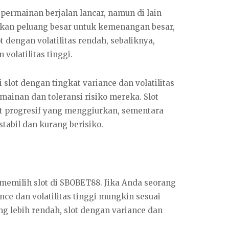
permainan berjalan lancar, namun di lain
arkan peluang besar untuk kemenangan besar,
 dengan volatilitas rendah, sebaliknya,
olatilitas tinggi.
lot dengan tingkat variance dan volatilitas
ainan dan toleransi risiko mereka. Slot
pot progresif yang menggiurkan, sementara
tabil dan kurang berisiko.
memilih slot di SBOBET88. Jika Anda seorang
ce dan volatilitas tinggi mungkin sesuai
g lebih rendah, slot dengan variance dan