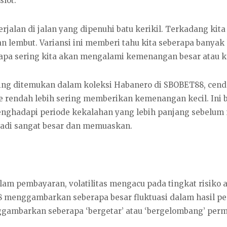
slot.
jalan di jalan yang dipenuhi batu kerikil. Terkadang kita
 lembut. Variansi ini memberi tahu kita seberapa banyak 
rapa sering kita akan mengalami kemenangan besar atau k
sering ditemukan dalam koleksi Habanero di SBOBET88, c
nce rendah lebih sering memberikan kemenangan kecil. Ini 
menghadapi periode kekalahan yang lebih panjang sebelu
jadi sangat besar dan memuaskan.
 pembayaran, volatilitas mengacu pada tingkat risiko at
88 menggambarkan seberapa besar fluktuasi dalam hasil p
enggambarkan seberapa ‘bergetar’ atau ‘bergelombang’ perm