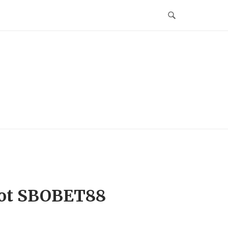
Slot SBOBET88