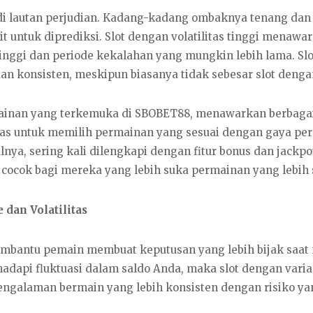
 di lautan perjudian. Kadang-kadang ombaknya tenang dan 
t untuk diprediksi. Slot dengan volatilitas tinggi menaw
tinggi dan periode kekalahan yang mungkin lebih lama. Slot
 konsisten, meskipun biasanya tidak sebesar slot dengan v
ainan yang terkemuka di SBOBET88, menawarkan berbagai s
tas untuk memilih permainan yang sesuai dengan gaya perm
alnya, sering kali dilengkapi dengan fitur bonus dan jack
 cocok bagi mereka yang lebih suka permainan yang lebih s
dan Volatilitas
mbantu pemain membuat keputusan yang lebih bijak saat 
api fluktuasi dalam saldo Anda, maka slot dengan varian
engalaman bermain yang lebih konsisten dengan risiko yan