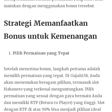
mainkan dengan menggunakan bonus tersebut.
Strategi Memanfaatkan
Bonus untuk Kemenangan
Pilih Permainan yang Tepat
Setelah menerima bonus, langkah pertama adalah
memilih permainan yang tepat. Di Gajah138, Anda
akan menemukan beragam pilihan, termasuk slot
Habanero yang terkenal menguntungkan. Pilih
permainan yang sesuai dengan gaya bermain Anda
dan memiliki RTP (Return to Player) yang tinggi. Slot
dengan RTP di atas 96% bisa menjadi pilihan ideal