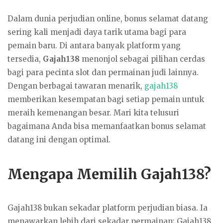
Dalam dunia perjudian online, bonus selamat datang
sering kali menjadi daya tarik utama bagi para
pemain baru. Di antara banyak platform yang
tersedia,
Gajah138
menonjol sebagai pilihan cerdas
bagi para pecinta slot dan permainan judi lainnya.
Dengan berbagai tawaran menarik,
gajah138
memberikan kesempatan bagi setiap pemain untuk
meraih kemenangan besar. Mari kita telusuri
bagaimana Anda bisa memanfaatkan bonus selamat
datang ini dengan optimal.
Mengapa Memilih Gajah138?
Gajah138 bukan sekadar platform perjudian biasa. Ia
menawarkan lebih dari sekadar permainan; Gajah138