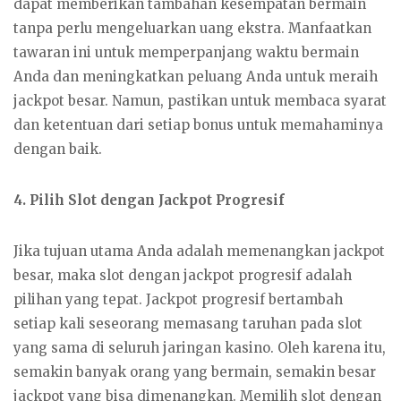
dapat memberikan tambahan kesempatan bermain
tanpa perlu mengeluarkan uang ekstra. Manfaatkan
tawaran ini untuk memperpanjang waktu bermain
Anda dan meningkatkan peluang Anda untuk meraih
jackpot besar. Namun, pastikan untuk membaca syarat
dan ketentuan dari setiap bonus untuk memahaminya
dengan baik.
4. Pilih Slot dengan Jackpot Progresif
Jika tujuan utama Anda adalah memenangkan jackpot
besar, maka slot dengan jackpot progresif adalah
pilihan yang tepat. Jackpot progresif bertambah
setiap kali seseorang memasang taruhan pada slot
yang sama di seluruh jaringan kasino. Oleh karena itu,
semakin banyak orang yang bermain, semakin besar
jackpot yang bisa dimenangkan. Memilih slot dengan