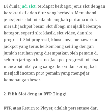
Di dunia
judi slot
, terdapat berbagai jenis slot dengan
karakteristik dan fitur yang berbeda. Memahami
jenis-jenis slot ini adalah langkah pertama untuk
meraih jackpot besar. Slot dibagi menjadi beberapa
kategori seperti slot klasik, slot video, dan slot
progresif. Slot progresif, khususnya, menawarkan
jackpot yang terus berkembang seiring dengan
jumlah taruhan yang ditempatkan oleh pemain di
seluruh jaringan kasino. Jackpot progresif ini bisa
mencapai nilai yang sangat besar dan sering kali
menjadi incaran para pemain yang mengejar
kemenangan besar.
2. Pilih Slot dengan RTP Tinggi
RTP, atau Return to Player, adalah persentase dari