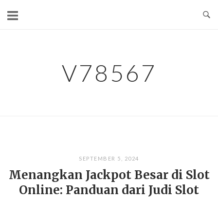
Skip
to
content
V78567
SEPTEMBER 5, 2024
Menangkan Jackpot Besar di Slot
Online: Panduan dari Judi Slot