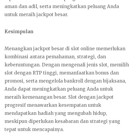
aman dan adil, serta meningkatkan peluang Anda
untuk meraih jackpot besar.
Kesimpulan
Menangkan jackpot besar di slot online memerlukan
kombinasi antara pemahaman, strategi, dan
keberuntungan. Dengan mengenali jenis slot, memilih
slot dengan RTP tinggi, memanfaatkan bonus dan
promosi, serta mengelola bankroll dengan bijaksana,
Anda dapat meningkatkan peluang Anda untuk
meraih kemenangan besar. Slot dengan jackpot
progresif menawarkan kesempatan untuk
mendapatkan hadiah yang mengubah hidup,
meskipun diperlukan kesabaran dan strategi yang
tepat untuk mencapainya.