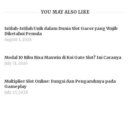
YOU MAY ALSO LIKE
Istilah-Istilah Unik dalam Dunia Slot Gacor yang Wajib
Diketahui Pemula
August 1, 2026
Modal 10 Ribu Bisa Maxwin di Koi Gate Slot? Ini Caranya
July 31, 2026
Multiplier Slot Online: Fungsi dan Pengaruhnya pada
Gameplay
July 25, 2026