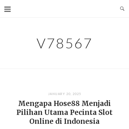
Skip
to
content
V78567
JANUARY 20, 2025
Mengapa Hose88 Menjadi
Pilihan Utama Pecinta Slot
Online di Indonesia