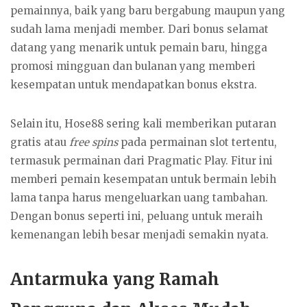
pemainnya, baik yang baru bergabung maupun yang
sudah lama menjadi member. Dari bonus selamat
datang yang menarik untuk pemain baru, hingga
promosi mingguan dan bulanan yang memberi
kesempatan untuk mendapatkan bonus ekstra.
Selain itu, Hose88 sering kali memberikan putaran
gratis atau
free spins
pada permainan slot tertentu,
termasuk permainan dari Pragmatic Play. Fitur ini
memberi pemain kesempatan untuk bermain lebih
lama tanpa harus mengeluarkan uang tambahan.
Dengan bonus seperti ini, peluang untuk meraih
kemenangan lebih besar menjadi semakin nyata.
Antarmuka yang Ramah