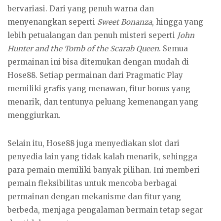
bervariasi. Dari yang penuh warna dan
menyenangkan seperti
Sweet Bonanza
, hingga yang
lebih petualangan dan penuh misteri seperti
John
Hunter and the Tomb of the Scarab Queen
. Semua
permainan ini bisa ditemukan dengan mudah di
Hose88. Setiap permainan dari Pragmatic Play
memiliki grafis yang menawan, fitur bonus yang
menarik, dan tentunya peluang kemenangan yang
menggiurkan.
Selain itu, Hose88 juga menyediakan slot dari
penyedia lain yang tidak kalah menarik, sehingga
para pemain memiliki banyak pilihan. Ini memberi
pemain fleksibilitas untuk mencoba berbagai
permainan dengan mekanisme dan fitur yang
berbeda, menjaga pengalaman bermain tetap segar