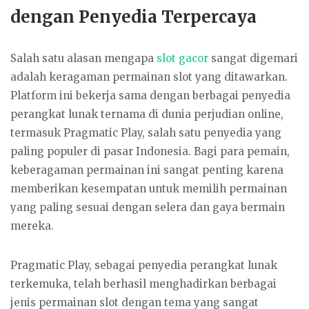
dengan Penyedia Terpercaya
Salah satu alasan mengapa
slot gacor
sangat digemari
adalah keragaman permainan slot yang ditawarkan.
Platform ini bekerja sama dengan berbagai penyedia
perangkat lunak ternama di dunia perjudian online,
termasuk Pragmatic Play, salah satu penyedia yang
paling populer di pasar Indonesia. Bagi para pemain,
keberagaman permainan ini sangat penting karena
memberikan kesempatan untuk memilih permainan
yang paling sesuai dengan selera dan gaya bermain
mereka.
Pragmatic Play, sebagai penyedia perangkat lunak
terkemuka, telah berhasil menghadirkan berbagai
jenis permainan slot dengan tema yang sangat