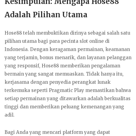
Kesimpulan: Mengapa Hose88
Adalah Pilihan Utama
Hose88 telah membuktikan dirinya sebagai salah satu
pilihan utama bagi para pecinta slot online di
Indonesia. Dengan keragaman permainan, keamanan
yang terjamin, bonus menarik, dan layanan pelanggan
yang responsif, Hose88 memberikan pengalaman
bermain yang sangat memuaskan. Tidak hanya itu,
kerjasama dengan penyedia perangkat lunak
terkemuka seperti Pragmatic Play memastikan bahwa
setiap permainan yang ditawarkan adalah berkualitas
tinggi dan memberikan peluang kemenangan yang
adil.
Bagi Anda yang mencari platform yang dapat