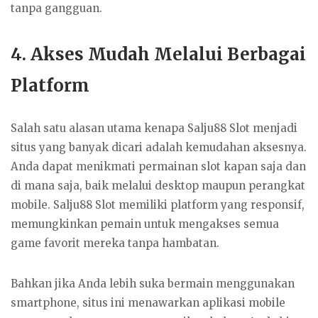
tanpa gangguan.
4. Akses Mudah Melalui Berbagai
Platform
Salah satu alasan utama kenapa Salju88 Slot menjadi
situs yang banyak dicari adalah kemudahan aksesnya.
Anda dapat menikmati permainan slot kapan saja dan
di mana saja, baik melalui desktop maupun perangkat
mobile. Salju88 Slot memiliki platform yang responsif,
memungkinkan pemain untuk mengakses semua
game favorit mereka tanpa hambatan.
Bahkan jika Anda lebih suka bermain menggunakan
smartphone, situs ini menawarkan aplikasi mobile