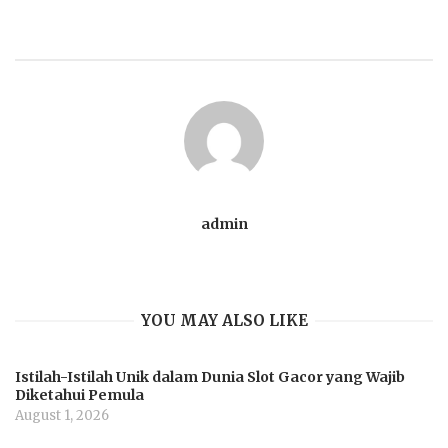
admin
YOU MAY ALSO LIKE
Istilah-Istilah Unik dalam Dunia Slot Gacor yang Wajib
Diketahui Pemula
August 1, 2026