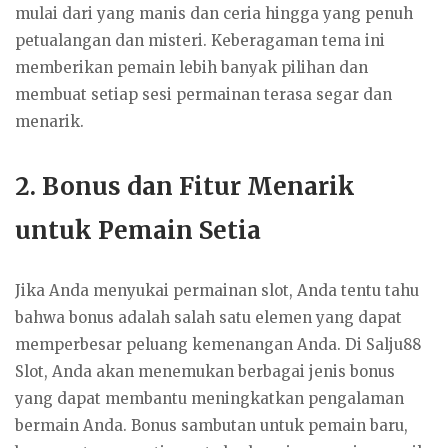
mulai dari yang manis dan ceria hingga yang penuh
petualangan dan misteri. Keberagaman tema ini
memberikan pemain lebih banyak pilihan dan
membuat setiap sesi permainan terasa segar dan
menarik.
2. Bonus dan Fitur Menarik
untuk Pemain Setia
Jika Anda menyukai permainan slot, Anda tentu tahu
bahwa bonus adalah salah satu elemen yang dapat
memperbesar peluang kemenangan Anda. Di Salju88
Slot, Anda akan menemukan berbagai jenis bonus
yang dapat membantu meningkatkan pengalaman
bermain Anda. Bonus sambutan untuk pemain baru,