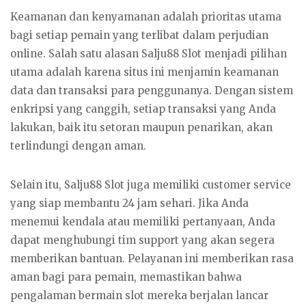
Keamanan dan kenyamanan adalah prioritas utama
bagi setiap pemain yang terlibat dalam perjudian
online. Salah satu alasan Salju88 Slot menjadi pilihan
utama adalah karena situs ini menjamin keamanan
data dan transaksi para penggunanya. Dengan sistem
enkripsi yang canggih, setiap transaksi yang Anda
lakukan, baik itu setoran maupun penarikan, akan
terlindungi dengan aman.
Selain itu, Salju88 Slot juga memiliki customer service
yang siap membantu 24 jam sehari. Jika Anda
menemui kendala atau memiliki pertanyaan, Anda
dapat menghubungi tim support yang akan segera
memberikan bantuan. Pelayanan ini memberikan rasa
aman bagi para pemain, memastikan bahwa
pengalaman bermain slot mereka berjalan lancar