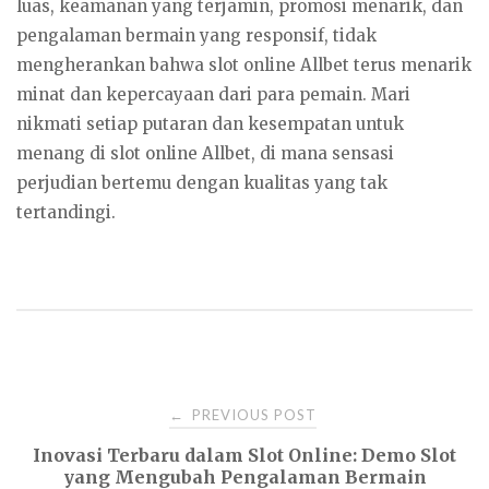
luas, keamanan yang terjamin, promosi menarik, dan
pengalaman bermain yang responsif, tidak
mengherankan bahwa slot online Allbet terus menarik
minat dan kepercayaan dari para pemain. Mari
nikmati setiap putaran dan kesempatan untuk
menang di slot online Allbet, di mana sensasi
perjudian bertemu dengan kualitas yang tak
tertandingi.
Post
PREVIOUS POST
←
Inovasi Terbaru dalam Slot Online: Demo Slot
navigation
yang Mengubah Pengalaman Bermain