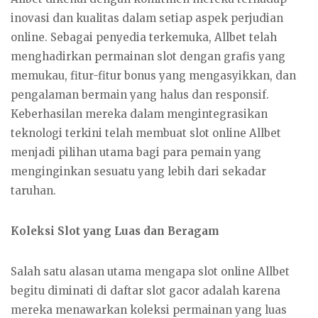
inovasi dan kualitas dalam setiap aspek perjudian
online. Sebagai penyedia terkemuka, Allbet telah
menghadirkan permainan slot dengan grafis yang
memukau, fitur-fitur bonus yang mengasyikkan, dan
pengalaman bermain yang halus dan responsif.
Keberhasilan mereka dalam mengintegrasikan
teknologi terkini telah membuat slot online Allbet
menjadi pilihan utama bagi para pemain yang
menginginkan sesuatu yang lebih dari sekadar
taruhan.
Koleksi Slot yang Luas dan Beragam
Salah satu alasan utama mengapa slot online Allbet
begitu diminati di daftar slot gacor adalah karena
mereka menawarkan koleksi permainan yang luas