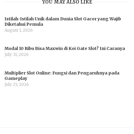
YOU MAY ALSO LIKE
Istilah-Istilah Unik dalam Dunia Slot Gacor yang Wajib
Diketahui Pemula
August 1, 2026
Modal 10 Ribu Bisa Maxwin di Koi Gate Slot? Ini Caranya
July 31, 2026
Multiplier Slot Online: Fungsi dan Pengaruhnya pada
Gameplay
July 25, 2026