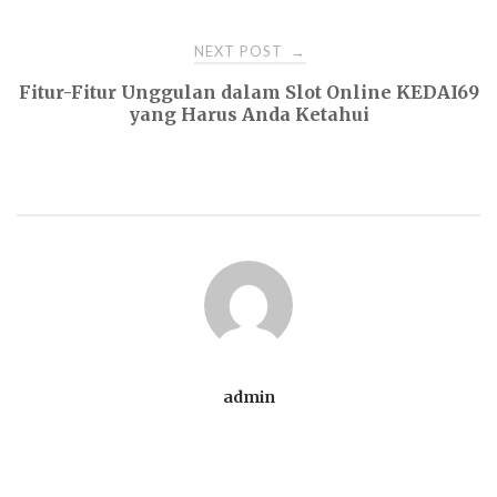
NEXT POST
→
Fitur-Fitur Unggulan dalam Slot Online KEDAI69
yang Harus Anda Ketahui
admin