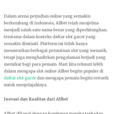
Dalam arena perjudian online yang semakin
berkembang di Indonesia, Allbet telah menjelma
menjadi salah satu nama besar yang diperhitungkan,
terutama dalam konteks daftar slot gacor yang
semakin diminati. Platform ini tidak hanya
menawarkan berbagai permainan slot yang menarik,
tetapi juga menghadirkan pengalaman berjudi yang
memikat bagi para pemain. Mari kita telusuri lebih
dalam mengapa slot online Allbet begitu populer di
daftar slot gacor
dan mengapa pemain begitu tertarik
untuk menjelajahinya.
Inovasi dan Kualitas dari Allbet
Allbet dikenal dengan komitmen mereka terhadap