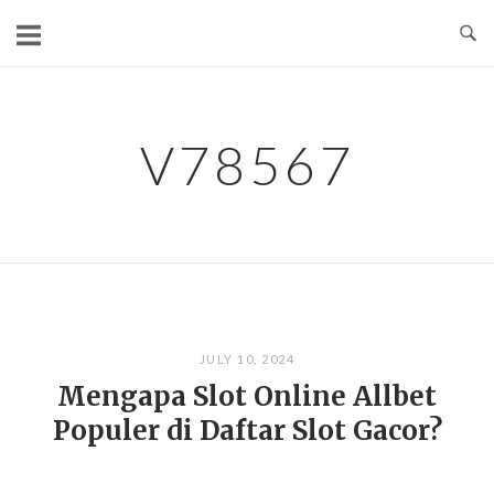
Skip
to
content
V78567
JULY 10, 2024
Mengapa Slot Online Allbet
Populer di Daftar Slot Gacor?