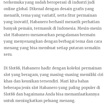
terkemuka yang sudah beroperasi di industri judi
online global. Dikenal dengan desain grafis yang
menarik, tema yang variatif, serta fitur permainan
yang inovatif, Habanero berhasil menarik perhatian
banyak pemain, termasuk di Indonesia. Mesin-mesin
slot Habanero menawarkan pengalaman bermain
yang menyenangkan dengan berbagai tema dan cara
menang yang bisa membuat setiap putaran semakin
seru.
Di Slot88, Habanero hadir dengan koleksi permainan
slot yang beragam, yang masing-masing memiliki ciri
khas dan keunikan tersendiri. Mari kita bahas
beberapa jenis slot Habanero yang paling populer di
Slot88 dan bagaimana Anda bisa memanfaatkannya
untuk meningkatkan peluang menang.