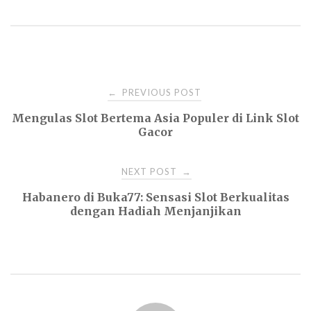
Post
PREVIOUS POST
←
Mengulas Slot Bertema Asia Populer di Link Slot
navigation
Gacor
NEXT POST
→
Habanero di Buka77: Sensasi Slot Berkualitas
dengan Hadiah Menjanjikan