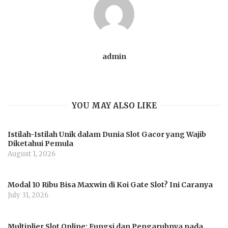
admin
YOU MAY ALSO LIKE
Istilah-Istilah Unik dalam Dunia Slot Gacor yang Wajib
Diketahui Pemula
August 1, 2026
Modal 10 Ribu Bisa Maxwin di Koi Gate Slot? Ini Caranya
July 31, 2026
Multiplier Slot Online: Fungsi dan Pengaruhnya pada