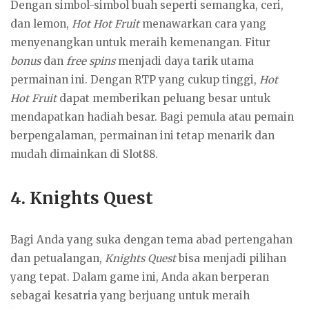
Dengan simbol-simbol buah seperti semangka, ceri,
dan lemon,
Hot Hot Fruit
menawarkan cara yang
menyenangkan untuk meraih kemenangan. Fitur
bonus
dan
free spins
menjadi daya tarik utama
permainan ini. Dengan RTP yang cukup tinggi,
Hot
Hot Fruit
dapat memberikan peluang besar untuk
mendapatkan hadiah besar. Bagi pemula atau pemain
berpengalaman, permainan ini tetap menarik dan
mudah dimainkan di Slot88.
4.
Knights Quest
Bagi Anda yang suka dengan tema abad pertengahan
dan petualangan,
Knights Quest
bisa menjadi pilihan
yang tepat. Dalam game ini, Anda akan berperan
sebagai kesatria yang berjuang untuk meraih