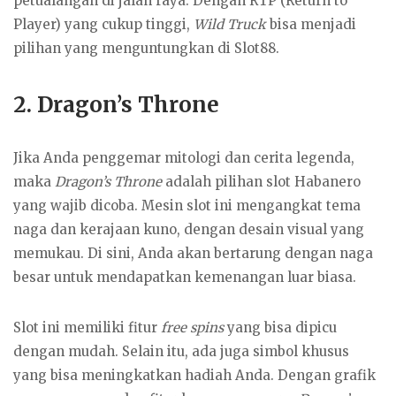
petualangan di jalan raya. Dengan RTP (Return to
Player) yang cukup tinggi,
Wild Truck
bisa menjadi
pilihan yang menguntungkan di Slot88.
2.
Dragon’s Throne
Jika Anda penggemar mitologi dan cerita legenda,
maka
Dragon’s Throne
adalah pilihan slot Habanero
yang wajib dicoba. Mesin slot ini mengangkat tema
naga dan kerajaan kuno, dengan desain visual yang
memukau. Di sini, Anda akan bertarung dengan naga
besar untuk mendapatkan kemenangan luar biasa.
Slot ini memiliki fitur
free spins
yang bisa dipicu
dengan mudah. Selain itu, ada juga simbol khusus
yang bisa meningkatkan hadiah Anda. Dengan grafik