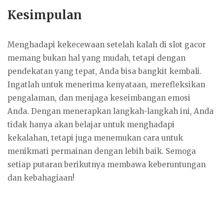
Kesimpulan
Menghadapi kekecewaan setelah kalah di slot gacor
memang bukan hal yang mudah, tetapi dengan
pendekatan yang tepat, Anda bisa bangkit kembali.
Ingatlah untuk menerima kenyataan, merefleksikan
pengalaman, dan menjaga keseimbangan emosi
Anda. Dengan menerapkan langkah-langkah ini, Anda
tidak hanya akan belajar untuk menghadapi
kekalahan, tetapi juga menemukan cara untuk
menikmati permainan dengan lebih baik. Semoga
setiap putaran berikutnya membawa keberuntungan
dan kebahagiaan!