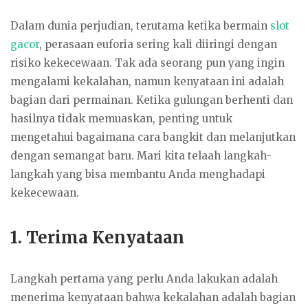
Dalam dunia perjudian, terutama ketika bermain
slot
gacor
, perasaan euforia sering kali diiringi dengan
risiko kekecewaan. Tak ada seorang pun yang ingin
mengalami kekalahan, namun kenyataan ini adalah
bagian dari permainan. Ketika gulungan berhenti dan
hasilnya tidak memuaskan, penting untuk
mengetahui bagaimana cara bangkit dan melanjutkan
dengan semangat baru. Mari kita telaah langkah-
langkah yang bisa membantu Anda menghadapi
kekecewaan.
1. Terima Kenyataan
Langkah pertama yang perlu Anda lakukan adalah
menerima kenyataan bahwa kekalahan adalah bagian