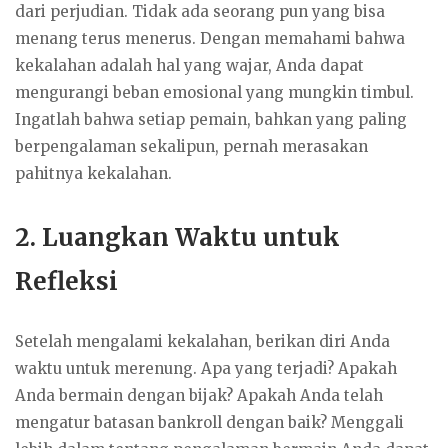
dari perjudian. Tidak ada seorang pun yang bisa
menang terus menerus. Dengan memahami bahwa
kekalahan adalah hal yang wajar, Anda dapat
mengurangi beban emosional yang mungkin timbul.
Ingatlah bahwa setiap pemain, bahkan yang paling
berpengalaman sekalipun, pernah merasakan
pahitnya kekalahan.
2. Luangkan Waktu untuk
Refleksi
Setelah mengalami kekalahan, berikan diri Anda
waktu untuk merenung. Apa yang terjadi? Apakah
Anda bermain dengan bijak? Apakah Anda telah
mengatur batasan bankroll dengan baik? Menggali