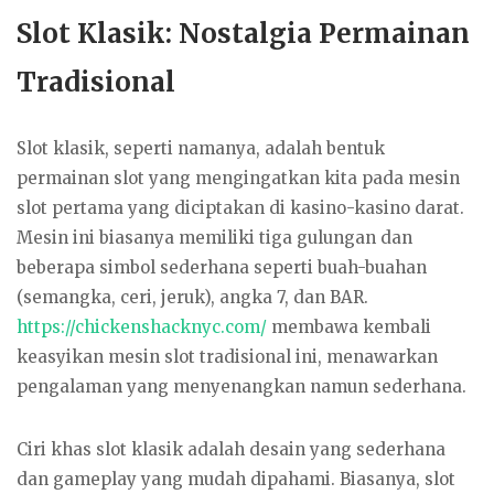
Slot Klasik: Nostalgia Permainan
Tradisional
Slot klasik, seperti namanya, adalah bentuk
permainan slot yang mengingatkan kita pada mesin
slot pertama yang diciptakan di kasino-kasino darat.
Mesin ini biasanya memiliki tiga gulungan dan
beberapa simbol sederhana seperti buah-buahan
(semangka, ceri, jeruk), angka 7, dan BAR.
https://chickenshacknyc.com/
membawa kembali
keasyikan mesin slot tradisional ini, menawarkan
pengalaman yang menyenangkan namun sederhana.
Ciri khas slot klasik adalah desain yang sederhana
dan gameplay yang mudah dipahami. Biasanya, slot