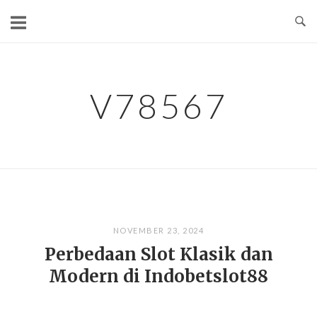
Skip
to
content
V78567
NOVEMBER 23, 2024
Perbedaan Slot Klasik dan
Modern di Indobetslot88