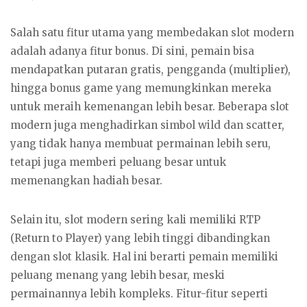
Salah satu fitur utama yang membedakan slot modern
adalah adanya fitur bonus. Di sini, pemain bisa
mendapatkan putaran gratis, pengganda (multiplier),
hingga bonus game yang memungkinkan mereka
untuk meraih kemenangan lebih besar. Beberapa slot
modern juga menghadirkan simbol wild dan scatter,
yang tidak hanya membuat permainan lebih seru,
tetapi juga memberi peluang besar untuk
memenangkan hadiah besar.
Selain itu, slot modern sering kali memiliki RTP
(Return to Player) yang lebih tinggi dibandingkan
dengan slot klasik. Hal ini berarti pemain memiliki
peluang menang yang lebih besar, meski
permainannya lebih kompleks. Fitur-fitur seperti