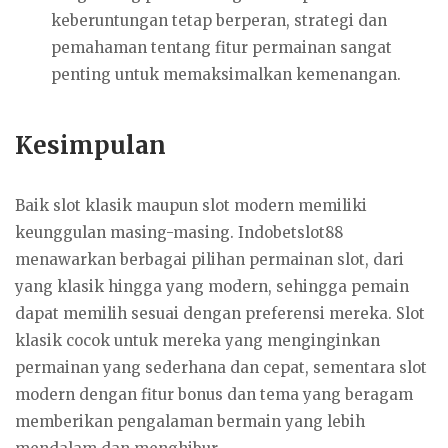
keberuntungan tetap berperan, strategi dan
pemahaman tentang fitur permainan sangat
penting untuk memaksimalkan kemenangan.
Kesimpulan
Baik slot klasik maupun slot modern memiliki
keunggulan masing-masing. Indobetslot88
menawarkan berbagai pilihan permainan slot, dari
yang klasik hingga yang modern, sehingga pemain
dapat memilih sesuai dengan preferensi mereka. Slot
klasik cocok untuk mereka yang menginginkan
permainan yang sederhana dan cepat, sementara slot
modern dengan fitur bonus dan tema yang beragam
memberikan pengalaman bermain yang lebih