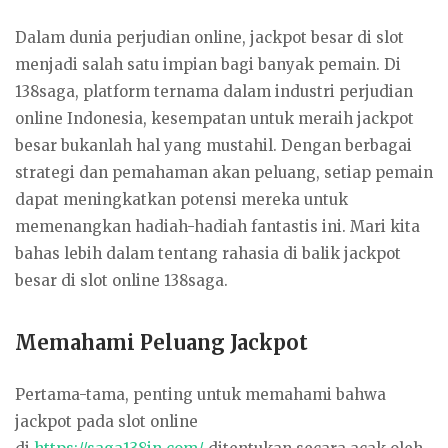
Dalam dunia perjudian online, jackpot besar di slot
menjadi salah satu impian bagi banyak pemain. Di
138saga, platform ternama dalam industri perjudian
online Indonesia, kesempatan untuk meraih jackpot
besar bukanlah hal yang mustahil. Dengan berbagai
strategi dan pemahaman akan peluang, setiap pemain
dapat meningkatkan potensi mereka untuk
memenangkan hadiah-hadiah fantastis ini. Mari kita
bahas lebih dalam tentang rahasia di balik jackpot
besar di slot online 138saga.
Memahami Peluang Jackpot
Pertama-tama, penting untuk memahami bahwa
jackpot pada slot online