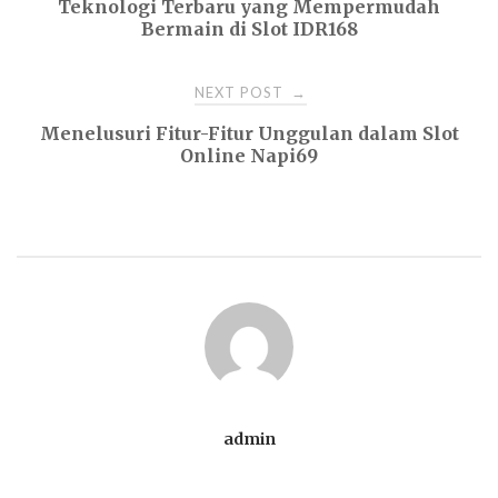
Teknologi Terbaru yang Mempermudah
navigation
Bermain di Slot IDR168
NEXT POST
→
Menelusuri Fitur-Fitur Unggulan dalam Slot
Online Napi69
admin