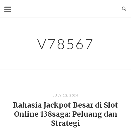
Skip
to
content
V78567
JULY 12, 2024
Rahasia Jackpot Besar di Slot
Online 138saga: Peluang dan
Strategi