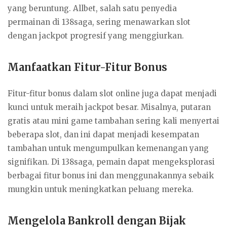
yang beruntung. Allbet, salah satu penyedia
permainan di 138saga, sering menawarkan slot
dengan jackpot progresif yang menggiurkan.
Manfaatkan Fitur-Fitur Bonus
Fitur-fitur bonus dalam slot online juga dapat menjadi
kunci untuk meraih jackpot besar. Misalnya, putaran
gratis atau mini game tambahan sering kali menyertai
beberapa slot, dan ini dapat menjadi kesempatan
tambahan untuk mengumpulkan kemenangan yang
signifikan. Di 138saga, pemain dapat mengeksplorasi
berbagai fitur bonus ini dan menggunakannya sebaik
mungkin untuk meningkatkan peluang mereka.
Mengelola Bankroll dengan Bijak