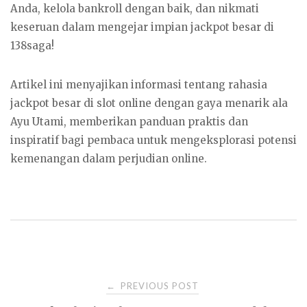
Anda, kelola bankroll dengan baik, dan nikmati
keseruan dalam mengejar impian jackpot besar di
138saga!
Artikel ini menyajikan informasi tentang rahasia
jackpot besar di slot online dengan gaya menarik ala
Ayu Utami, memberikan panduan praktis dan
inspiratif bagi pembaca untuk mengeksplorasi potensi
kemenangan dalam perjudian online.
Post
PREVIOUS POST
←