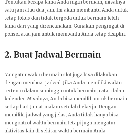
Tentukan berapa lama Anda ingin bermain, misalnya
satu jam atau dua jam. Ini akan membantu Anda untuk
tetap fokus dan tidak tergoda untuk bermain lebih
lama dari yang direncanakan. Gunakan pengingat di
ponsel atau jam untuk membantu Anda tetap disiplin.
2. Buat Jadwal Bermain
Mengatur waktu bermain slot juga bisa dilakukan
dengan membuat jadwal. Jika Anda memiliki waktu
tertentu dalam seminggu untuk bermain, catat dalam
kalender. Misalnya, Anda bisa memilih untuk bermain
setiap hari Jumat malam setelah bekerja. Dengan
memiliki jadwal yang jelas, Anda tidak hanya bisa
mengontrol waktu bermain tetapi juga mengatur
aktivitas lain di sekitar waktu bermain Anda.