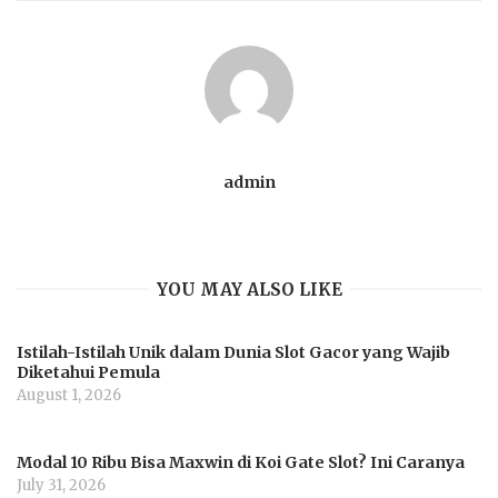
admin
YOU MAY ALSO LIKE
Istilah-Istilah Unik dalam Dunia Slot Gacor yang Wajib
Diketahui Pemula
August 1, 2026
Modal 10 Ribu Bisa Maxwin di Koi Gate Slot? Ini Caranya
July 31, 2026