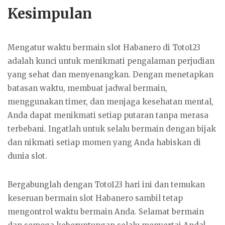
Kesimpulan
Mengatur waktu bermain slot Habanero di Toto123
adalah kunci untuk menikmati pengalaman perjudian
yang sehat dan menyenangkan. Dengan menetapkan
batasan waktu, membuat jadwal bermain,
menggunakan timer, dan menjaga kesehatan mental,
Anda dapat menikmati setiap putaran tanpa merasa
terbebani. Ingatlah untuk selalu bermain dengan bijak
dan nikmati setiap momen yang Anda habiskan di
dunia slot.
Bergabunglah dengan Toto123 hari ini dan temukan
keseruan bermain slot Habanero sambil tetap
mengontrol waktu bermain Anda. Selamat bermain