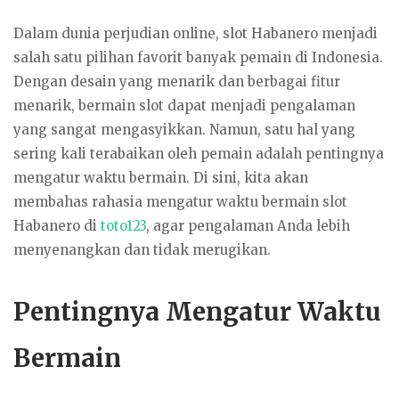
Dalam dunia perjudian online, slot Habanero menjadi
salah satu pilihan favorit banyak pemain di Indonesia.
Dengan desain yang menarik dan berbagai fitur
menarik, bermain slot dapat menjadi pengalaman
yang sangat mengasyikkan. Namun, satu hal yang
sering kali terabaikan oleh pemain adalah pentingnya
mengatur waktu bermain. Di sini, kita akan
membahas rahasia mengatur waktu bermain slot
Habanero di
toto123
, agar pengalaman Anda lebih
menyenangkan dan tidak merugikan.
Pentingnya Mengatur Waktu
Bermain