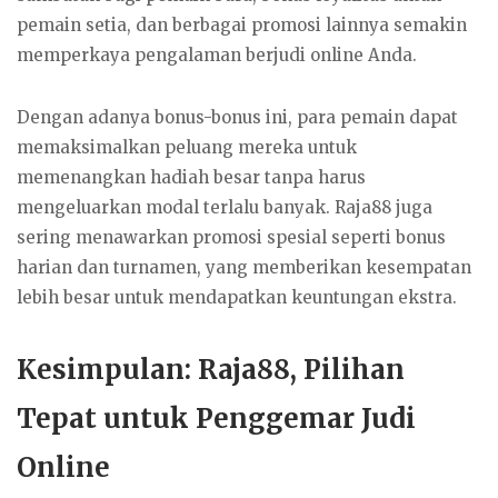
pemain setia, dan berbagai promosi lainnya semakin
memperkaya pengalaman berjudi online Anda.
Dengan adanya bonus-bonus ini, para pemain dapat
memaksimalkan peluang mereka untuk
memenangkan hadiah besar tanpa harus
mengeluarkan modal terlalu banyak. Raja88 juga
sering menawarkan promosi spesial seperti bonus
harian dan turnamen, yang memberikan kesempatan
lebih besar untuk mendapatkan keuntungan ekstra.
Kesimpulan: Raja88, Pilihan
Tepat untuk Penggemar Judi
Online