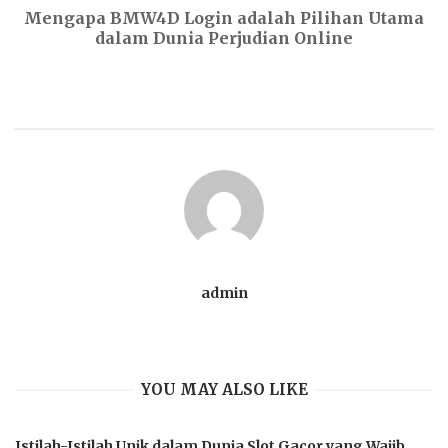
Mengapa BMW4D Login adalah Pilihan Utama
dalam Dunia Perjudian Online
admin
YOU MAY ALSO LIKE
Istilah-Istilah Unik dalam Dunia Slot Gacor yang Wajib