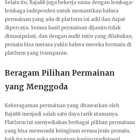
Selain itu, Raja88 juga bekerja sama dengan lembaga-
lembaga independen untuk memastikan bahwa
permainan yang ada di platform ini adil dan dapat
dipercaya. Semua hasil permainan dijamin tidak
dimanipulasi, dan dengan audit rutin yang dilakukan,
pemain bisa merasa yakin bahwa mereka bermain di
platform yang transparan.
Beragam Pilihan Permainan
yang Menggoda
Keberagaman permainan yang ditawarkan oleh
Raja88 menjadi salah satu daya tarik utamanya.
Platform ini menyediakan berbagai pilihan permainan
yang bisa memenuhi keinginan semua jenis pemain,
baik itu yang suka permainan kasino tradisional