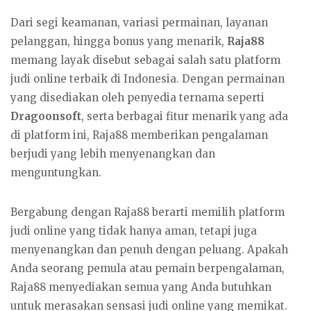
Dari segi keamanan, variasi permainan, layanan
pelanggan, hingga bonus yang menarik,
Raja88
memang layak disebut sebagai salah satu platform
judi online terbaik di Indonesia. Dengan permainan
yang disediakan oleh penyedia ternama seperti
Dragoonsoft
, serta berbagai fitur menarik yang ada
di platform ini, Raja88 memberikan pengalaman
berjudi yang lebih menyenangkan dan
menguntungkan.
Bergabung dengan Raja88 berarti memilih platform
judi online yang tidak hanya aman, tetapi juga
menyenangkan dan penuh dengan peluang. Apakah
Anda seorang pemula atau pemain berpengalaman,
Raja88 menyediakan semua yang Anda butuhkan
untuk merasakan sensasi judi online yang memikat.