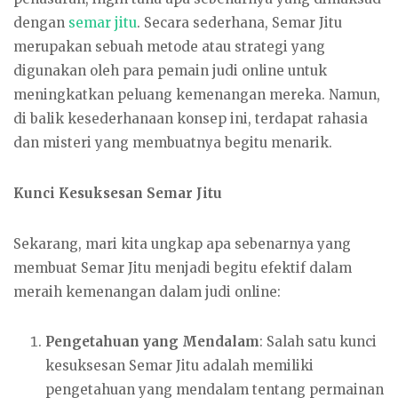
dengan
semar jitu
. Secara sederhana, Semar Jitu
merupakan sebuah metode atau strategi yang
digunakan oleh para pemain judi online untuk
meningkatkan peluang kemenangan mereka. Namun,
di balik kesederhanaan konsep ini, terdapat rahasia
dan misteri yang membuatnya begitu menarik.
Kunci Kesuksesan Semar Jitu
Sekarang, mari kita ungkap apa sebenarnya yang
membuat Semar Jitu menjadi begitu efektif dalam
meraih kemenangan dalam judi online:
Pengetahuan yang Mendalam
: Salah satu kunci
kesuksesan Semar Jitu adalah memiliki
pengetahuan yang mendalam tentang permainan