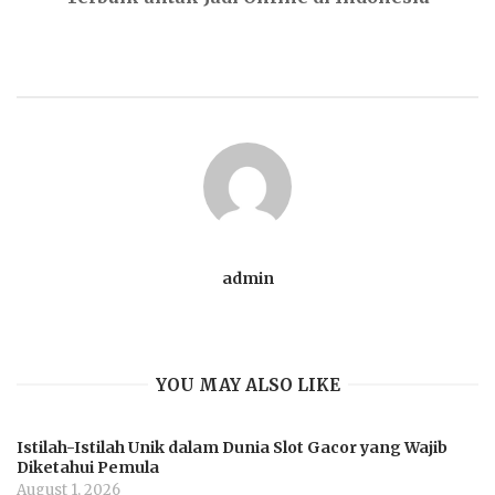
admin
YOU MAY ALSO LIKE
Istilah-Istilah Unik dalam Dunia Slot Gacor yang Wajib
Diketahui Pemula
August 1, 2026