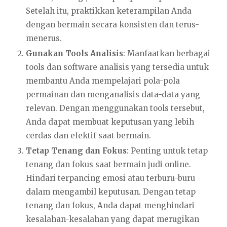
Setelah itu, praktikkan keterampilan Anda
dengan bermain secara konsisten dan terus-
menerus.
Gunakan Tools Analisis
: Manfaatkan berbagai
tools dan software analisis yang tersedia untuk
membantu Anda mempelajari pola-pola
permainan dan menganalisis data-data yang
relevan. Dengan menggunakan tools tersebut,
Anda dapat membuat keputusan yang lebih
cerdas dan efektif saat bermain.
Tetap Tenang dan Fokus
: Penting untuk tetap
tenang dan fokus saat bermain judi online.
Hindari terpancing emosi atau terburu-buru
dalam mengambil keputusan. Dengan tetap
tenang dan fokus, Anda dapat menghindari
kesalahan-kesalahan yang dapat merugikan