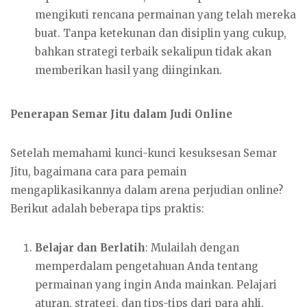
mengikuti rencana permainan yang telah mereka
buat. Tanpa ketekunan dan disiplin yang cukup,
bahkan strategi terbaik sekalipun tidak akan
memberikan hasil yang diinginkan.
Penerapan Semar Jitu dalam Judi Online
Setelah memahami kunci-kunci kesuksesan Semar
Jitu, bagaimana cara para pemain
mengaplikasikannya dalam arena perjudian online?
Berikut adalah beberapa tips praktis:
Belajar dan Berlatih
: Mulailah dengan
memperdalam pengetahuan Anda tentang
permainan yang ingin Anda mainkan. Pelajari
aturan, strategi, dan tips-tips dari para ahli.