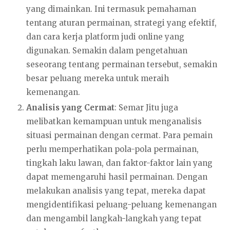
yang dimainkan. Ini termasuk pemahaman
tentang aturan permainan, strategi yang efektif,
dan cara kerja platform judi online yang
digunakan. Semakin dalam pengetahuan
seseorang tentang permainan tersebut, semakin
besar peluang mereka untuk meraih
kemenangan.
Analisis yang Cermat
: Semar Jitu juga
melibatkan kemampuan untuk menganalisis
situasi permainan dengan cermat. Para pemain
perlu memperhatikan pola-pola permainan,
tingkah laku lawan, dan faktor-faktor lain yang
dapat memengaruhi hasil permainan. Dengan
melakukan analisis yang tepat, mereka dapat
mengidentifikasi peluang-peluang kemenangan
dan mengambil langkah-langkah yang tepat