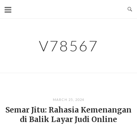
Skip
to
content
V78567
MARCH 25, 2024
Semar Jitu: Rahasia Kemenangan
di Balik Layar Judi Online