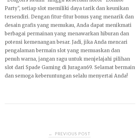
Party”, setiap slot memiliki daya tarik dan keunikan
tersendiri. Dengan fitur-fitur bonus yang menarik dan
desain grafis yang memukau, Anda dapat menikmati
berbagai permainan yang menawarkan hiburan dan
potensi kemenangan besar. Jadi, jika Anda mencari
pengalaman bermain slot yang memuaskan dan
penuh warna, jangan ragu untuk menjelajahi pilihan
slot dari Spade Gaming di Juragan69. Selamat bermain
dan semoga keberuntungan selalu menyertai Anda!
Post
PREVIOUS POST
←