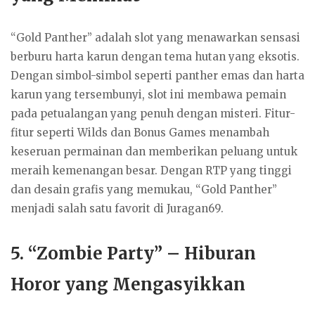
“Gold Panther” adalah slot yang menawarkan sensasi
berburu harta karun dengan tema hutan yang eksotis.
Dengan simbol-simbol seperti panther emas dan harta
karun yang tersembunyi, slot ini membawa pemain
pada petualangan yang penuh dengan misteri. Fitur-
fitur seperti Wilds dan Bonus Games menambah
keseruan permainan dan memberikan peluang untuk
meraih kemenangan besar. Dengan RTP yang tinggi
dan desain grafis yang memukau, “Gold Panther”
menjadi salah satu favorit di Juragan69.
5. “Zombie Party” – Hiburan
Horor yang Mengasyikkan