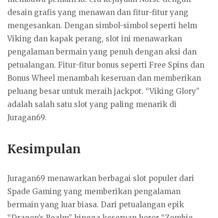
desain grafis yang menawan dan fitur-fitur yang
mengesankan. Dengan simbol-simbol seperti helm
Viking dan kapak perang, slot ini menawarkan
pengalaman bermain yang penuh dengan aksi dan
petualangan. Fitur-fitur bonus seperti Free Spins dan
Bonus Wheel menambah keseruan dan memberikan
peluang besar untuk meraih jackpot. “Viking Glory”
adalah salah satu slot yang paling menarik di
Juragan69.
Kesimpulan
Juragan69 menawarkan berbagai slot populer dari
Spade Gaming yang memberikan pengalaman
bermain yang luar biasa. Dari petualangan epik
“Dragon’s Realm” hingga keseruan horor “Zombie