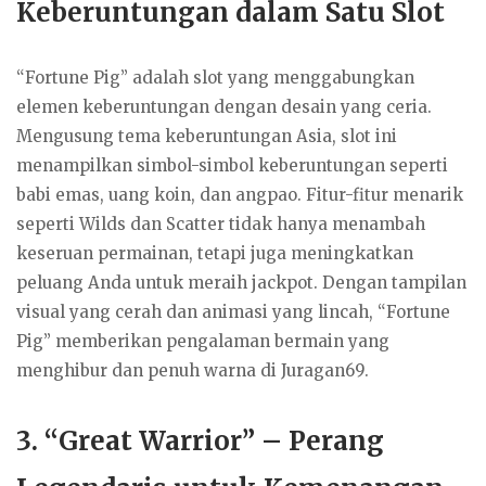
Keberuntungan dalam Satu Slot
“Fortune Pig” adalah slot yang menggabungkan
elemen keberuntungan dengan desain yang ceria.
Mengusung tema keberuntungan Asia, slot ini
menampilkan simbol-simbol keberuntungan seperti
babi emas, uang koin, dan angpao. Fitur-fitur menarik
seperti Wilds dan Scatter tidak hanya menambah
keseruan permainan, tetapi juga meningkatkan
peluang Anda untuk meraih jackpot. Dengan tampilan
visual yang cerah dan animasi yang lincah, “Fortune
Pig” memberikan pengalaman bermain yang
menghibur dan penuh warna di Juragan69.
3. “Great Warrior” – Perang