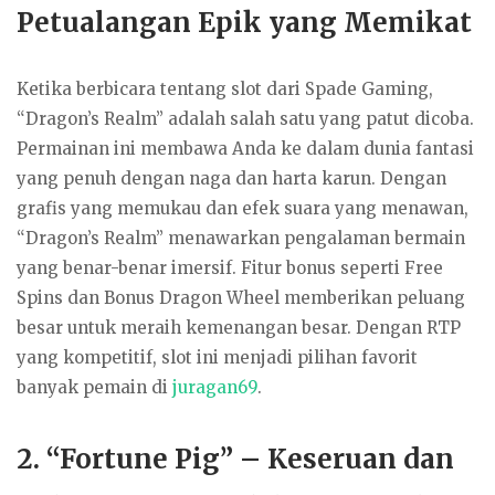
Petualangan Epik yang Memikat
Ketika berbicara tentang slot dari Spade Gaming,
“Dragon’s Realm” adalah salah satu yang patut dicoba.
Permainan ini membawa Anda ke dalam dunia fantasi
yang penuh dengan naga dan harta karun. Dengan
grafis yang memukau dan efek suara yang menawan,
“Dragon’s Realm” menawarkan pengalaman bermain
yang benar-benar imersif. Fitur bonus seperti Free
Spins dan Bonus Dragon Wheel memberikan peluang
besar untuk meraih kemenangan besar. Dengan RTP
yang kompetitif, slot ini menjadi pilihan favorit
banyak pemain di
juragan69
.
2. “Fortune Pig” – Keseruan dan