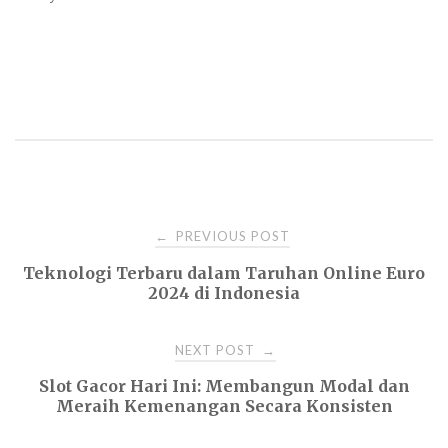
Post
PREVIOUS POST
←
Teknologi Terbaru dalam Taruhan Online Euro
navigation
2024 di Indonesia
NEXT POST
→
Slot Gacor Hari Ini: Membangun Modal dan
Meraih Kemenangan Secara Konsisten