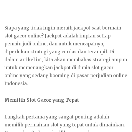
Siapa yang tidak ingin meraih jackpot saat bermain
slot gacor online? Jackpot adalah impian setiap
pemain judi online, dan untuk mencapainya,
diperlukan strategi yang cerdas dan terampil. Di
dalam artikel ini, kita akan membahas strategi ampun
untuk memenangkan jackpot di dunia slot gacor
online yang sedang booming di pasar perjudian online
Indonesia.
Memilih Slot Gacor yang Tepat
Langkah pertama yang sangat penting adalah
memilih permainan slot yang tepat untuk dimainkan.