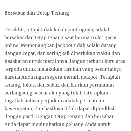
Bersabar dan Tetap Tenang
Terakhir, tetapi tidak kalah pentingnya, adalah
bersabar dan tetap tenang saat bermain slot gacor
online. Memenangkan jackpot tidak selalu datang
dengan cepat, dan seringkali diperlukan waktu dan
kesabaran untuk meraihnya. Jangan terburu-buru atau
tergoda untuk melakukan taruhan yang besar hanya
karena Anda ingin segera meraih jackpot. Tetaplah
tenang, fokus, dan sabar, dan biarkan permainan
berlangsung sesuai alur yang telah ditetapkan.
Ingatlah bahwa perjudian adalah permainan
kesempatan, dan hasilnya tidak dapat diprediksi
dengan pasti. Dengan tetap tenang dan bersabar,
Anda dapat meningkatkan peluang Anda untuk