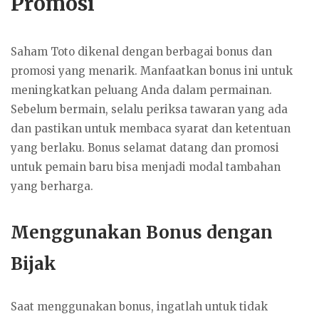
Promosi
Saham Toto dikenal dengan berbagai bonus dan
promosi yang menarik. Manfaatkan bonus ini untuk
meningkatkan peluang Anda dalam permainan.
Sebelum bermain, selalu periksa tawaran yang ada
dan pastikan untuk membaca syarat dan ketentuan
yang berlaku. Bonus selamat datang dan promosi
untuk pemain baru bisa menjadi modal tambahan
yang berharga.
Menggunakan Bonus dengan
Bijak
Saat menggunakan bonus, ingatlah untuk tidak