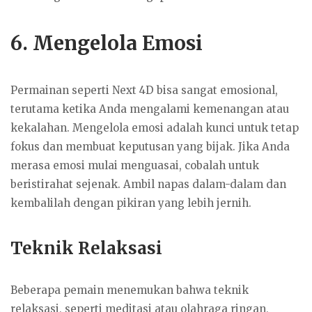
6. Mengelola Emosi
Permainan seperti Next 4D bisa sangat emosional,
terutama ketika Anda mengalami kemenangan atau
kekalahan. Mengelola emosi adalah kunci untuk tetap
fokus dan membuat keputusan yang bijak. Jika Anda
merasa emosi mulai menguasai, cobalah untuk
beristirahat sejenak. Ambil napas dalam-dalam dan
kembalilah dengan pikiran yang lebih jernih.
Teknik Relaksasi
Beberapa pemain menemukan bahwa teknik
relaksasi, seperti meditasi atau olahraga ringan,