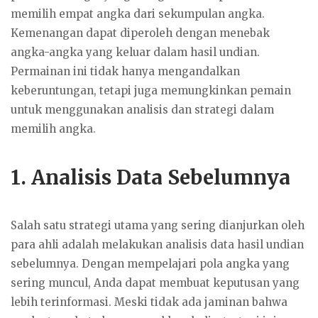
memilih empat angka dari sekumpulan angka.
Kemenangan dapat diperoleh dengan menebak
angka-angka yang keluar dalam hasil undian.
Permainan ini tidak hanya mengandalkan
keberuntungan, tetapi juga memungkinkan pemain
untuk menggunakan analisis dan strategi dalam
memilih angka.
1. Analisis Data Sebelumnya
Salah satu strategi utama yang sering dianjurkan oleh
para ahli adalah melakukan analisis data hasil undian
sebelumnya. Dengan mempelajari pola angka yang
sering muncul, Anda dapat membuat keputusan yang
lebih terinformasi. Meski tidak ada jaminan bahwa