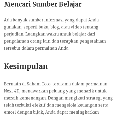
Mencari Sumber Belajar
Ada banyak sumber informasi yang dapat Anda
gunakan, seperti buku, blog, atau video tentang
perjudian. Luangkan waktu untuk belajar dari
pengalaman orang lain dan terapkan pengetahuan
tersebut dalam permainan Anda.
Kesimpulan
Bermain di Saham Toto, terutama dalam permainan
Next 4D, menawarkan peluang yang menarik untuk
meraih kemenangan. Dengan mengikuti strategi yang
telah terbukti efektif dan mengelola keuangan serta
emosi dengan bijak, Anda dapat meningkatkan