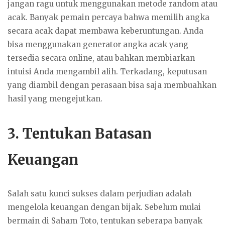
jangan ragu untuk menggunakan metode random atau
acak. Banyak pemain percaya bahwa memilih angka
secara acak dapat membawa keberuntungan. Anda
bisa menggunakan generator angka acak yang
tersedia secara online, atau bahkan membiarkan
intuisi Anda mengambil alih. Terkadang, keputusan
yang diambil dengan perasaan bisa saja membuahkan
hasil yang mengejutkan.
3. Tentukan Batasan
Keuangan
Salah satu kunci sukses dalam perjudian adalah
mengelola keuangan dengan bijak. Sebelum mulai
bermain di Saham Toto, tentukan seberapa banyak