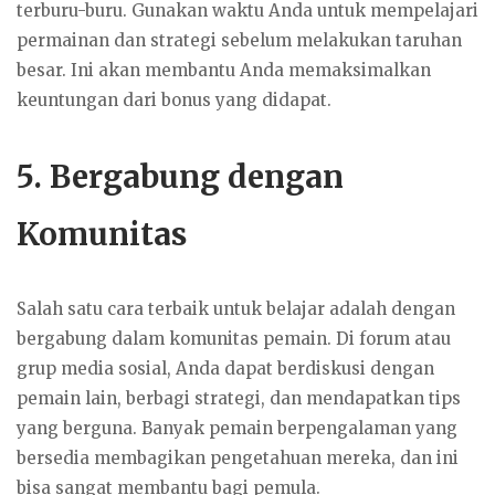
terburu-buru. Gunakan waktu Anda untuk mempelajari
permainan dan strategi sebelum melakukan taruhan
besar. Ini akan membantu Anda memaksimalkan
keuntungan dari bonus yang didapat.
5. Bergabung dengan
Komunitas
Salah satu cara terbaik untuk belajar adalah dengan
bergabung dalam komunitas pemain. Di forum atau
grup media sosial, Anda dapat berdiskusi dengan
pemain lain, berbagi strategi, dan mendapatkan tips
yang berguna. Banyak pemain berpengalaman yang
bersedia membagikan pengetahuan mereka, dan ini
bisa sangat membantu bagi pemula.