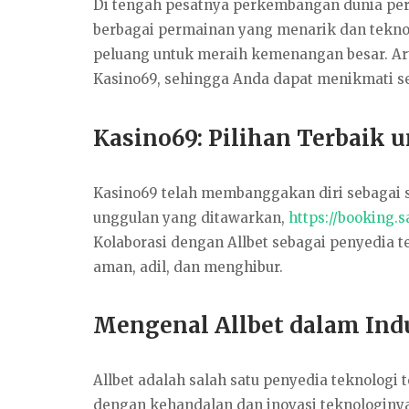
Di tengah pesatnya perkembangan dunia perju
berbagai permainan yang menarik dan teknol
peluang untuk meraih kemenangan besar. Art
Kasino69, sehingga Anda dapat menikmati set
Kasino69: Pilihan Terbaik u
Kasino69 telah membanggakan diri sebagai sa
unggulan yang ditawarkan,
https://booking.s
Kolaborasi dengan Allbet sebagai penyedia
aman, adil, dan menghibur.
Mengenal Allbet dalam Indu
Allbet adalah salah satu penyedia teknolog
dengan kehandalan dan inovasi teknologinya