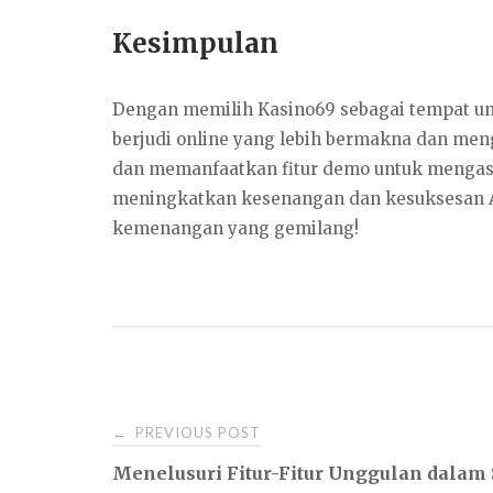
Kesimpulan
Dengan memilih Kasino69 sebagai tempat un
berjudi online yang lebih bermakna dan men
dan memanfaatkan fitur demo untuk mengas
meningkatkan kesenangan dan kesuksesan An
kemenangan yang gemilang!
Post
PREVIOUS POST
←
Menelusuri Fitur-Fitur Unggulan dalam 
navigation