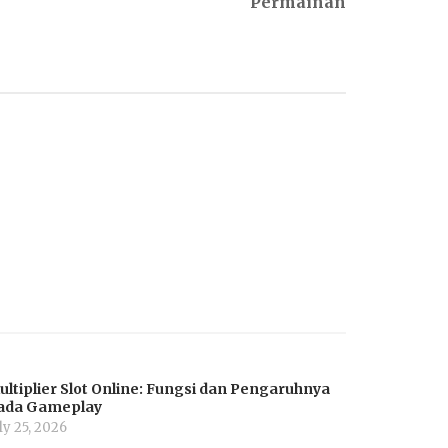
Permainan
ultiplier Slot Online: Fungsi dan Pengaruhnya
ada Gameplay
ly 25, 2026