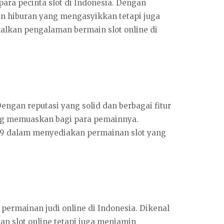
ara pecinta slot di Indonesia. Dengan
an hiburan yang mengasyikkan tetapi juga
alkan pengalaman bermain slot online di
engan reputasi yang solid dan berbagai fitur
ng memuaskan bagi para pemainnya.
o69 dalam menyediakan permainan slot yang
ermainan judi online di Indonesia. Dikenal
n slot online tetapi juga menjamin