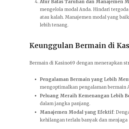
Atur Batas Taruhan dan Manajemen M
mengelola modal Anda. Hindari tergoda 
atau kalah. Manajemen modal yang ba
lebih tenang.
Keunggulan Bermain di Kas
Bermain di Kasino69 dengan menerapkan str
Pengalaman Bermain yang Lebih Me
mengoptimalkan pengalaman bermain A
Peluang Meraih Kemenangan Lebih B
dalam jangka panjang.
Manajemen Modal yang Efektif
: Deng
kehilangan terlalu banyak dan menjaga