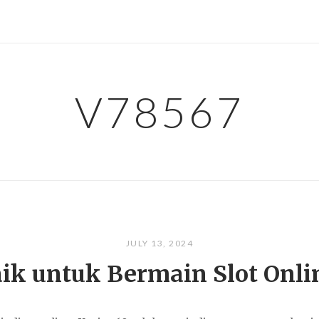
V78567
JULY 13, 2024
aik untuk Bermain Slot Onli