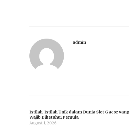
admin
Istilah-Istilah Unik dalam Dunia Slot Gacor yan
Wajib Diketahui Pemula
August 1, 2026