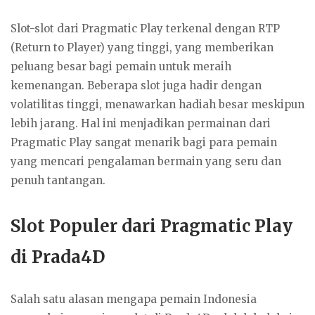
Slot-slot dari Pragmatic Play terkenal dengan RTP
(Return to Player) yang tinggi, yang memberikan
peluang besar bagi pemain untuk meraih
kemenangan. Beberapa slot juga hadir dengan
volatilitas tinggi, menawarkan hadiah besar meskipun
lebih jarang. Hal ini menjadikan permainan dari
Pragmatic Play sangat menarik bagi para pemain
yang mencari pengalaman bermain yang seru dan
penuh tantangan.
Slot Populer dari Pragmatic Play
di Prada4D
Salah satu alasan mengapa pemain Indonesia