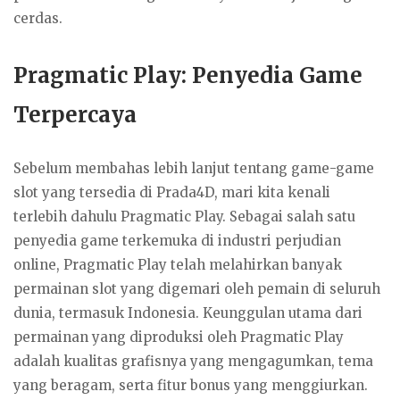
cerdas.
Pragmatic Play: Penyedia Game
Terpercaya
Sebelum membahas lebih lanjut tentang game-game
slot yang tersedia di Prada4D, mari kita kenali
terlebih dahulu Pragmatic Play. Sebagai salah satu
penyedia game terkemuka di industri perjudian
online, Pragmatic Play telah melahirkan banyak
permainan slot yang digemari oleh pemain di seluruh
dunia, termasuk Indonesia. Keunggulan utama dari
permainan yang diproduksi oleh Pragmatic Play
adalah kualitas grafisnya yang mengagumkan, tema
yang beragam, serta fitur bonus yang menggiurkan.