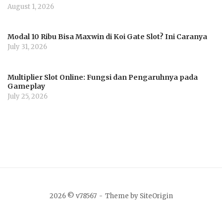
August 1, 2026
Modal 10 Ribu Bisa Maxwin di Koi Gate Slot? Ini Caranya
July 31, 2026
Multiplier Slot Online: Fungsi dan Pengaruhnya pada
Gameplay
July 25, 2026
2026 © v78567
Theme by
SiteOrigin