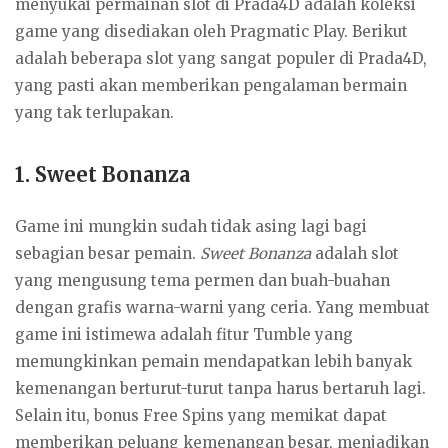
menyukai permainan slot di Prada4D adalah koleksi
game yang disediakan oleh Pragmatic Play. Berikut
adalah beberapa slot yang sangat populer di Prada4D,
yang pasti akan memberikan pengalaman bermain
yang tak terlupakan.
1. Sweet Bonanza
Game ini mungkin sudah tidak asing lagi bagi
sebagian besar pemain.
Sweet Bonanza
adalah slot
yang mengusung tema permen dan buah-buahan
dengan grafis warna-warni yang ceria. Yang membuat
game ini istimewa adalah fitur Tumble yang
memungkinkan pemain mendapatkan lebih banyak
kemenangan berturut-turut tanpa harus bertaruh lagi.
Selain itu, bonus Free Spins yang memikat dapat
memberikan peluang kemenangan besar, menjadikan