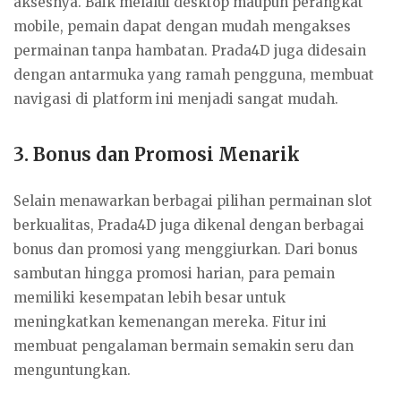
aksesnya. Baik melalui desktop maupun perangkat
mobile, pemain dapat dengan mudah mengakses
permainan tanpa hambatan. Prada4D juga didesain
dengan antarmuka yang ramah pengguna, membuat
navigasi di platform ini menjadi sangat mudah.
3. Bonus dan Promosi Menarik
Selain menawarkan berbagai pilihan permainan slot
berkualitas, Prada4D juga dikenal dengan berbagai
bonus dan promosi yang menggiurkan. Dari bonus
sambutan hingga promosi harian, para pemain
memiliki kesempatan lebih besar untuk
meningkatkan kemenangan mereka. Fitur ini
membuat pengalaman bermain semakin seru dan
menguntungkan.