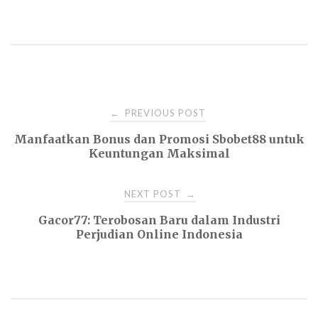
Post
PREVIOUS POST
←
Manfaatkan Bonus dan Promosi Sbobet88 untuk
navigation
Keuntungan Maksimal
NEXT POST
→
Gacor77: Terobosan Baru dalam Industri
Perjudian Online Indonesia