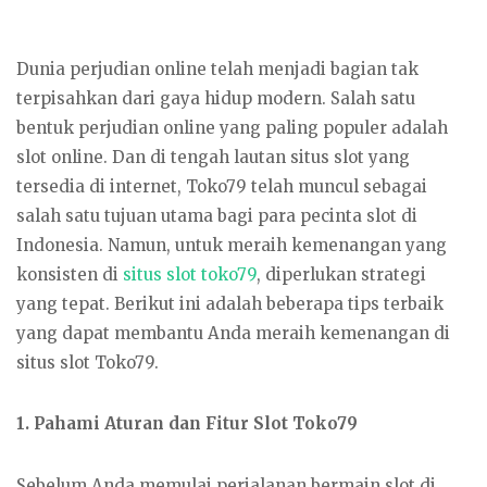
Dunia perjudian online telah menjadi bagian tak
terpisahkan dari gaya hidup modern. Salah satu
bentuk perjudian online yang paling populer adalah
slot online. Dan di tengah lautan situs slot yang
tersedia di internet, Toko79 telah muncul sebagai
salah satu tujuan utama bagi para pecinta slot di
Indonesia. Namun, untuk meraih kemenangan yang
konsisten di
situs slot toko79
, diperlukan strategi
yang tepat. Berikut ini adalah beberapa tips terbaik
yang dapat membantu Anda meraih kemenangan di
situs slot Toko79.
1. Pahami Aturan dan Fitur Slot Toko79
Sebelum Anda memulai perjalanan bermain slot di