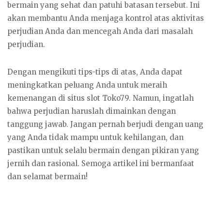
bermain yang sehat dan patuhi batasan tersebut. Ini
akan membantu Anda menjaga kontrol atas aktivitas
perjudian Anda dan mencegah Anda dari masalah
perjudian.
Dengan mengikuti tips-tips di atas, Anda dapat
meningkatkan peluang Anda untuk meraih
kemenangan di situs slot Toko79. Namun, ingatlah
bahwa perjudian haruslah dimainkan dengan
tanggung jawab. Jangan pernah berjudi dengan uang
yang Anda tidak mampu untuk kehilangan, dan
pastikan untuk selalu bermain dengan pikiran yang
jernih dan rasional. Semoga artikel ini bermanfaat
dan selamat bermain!