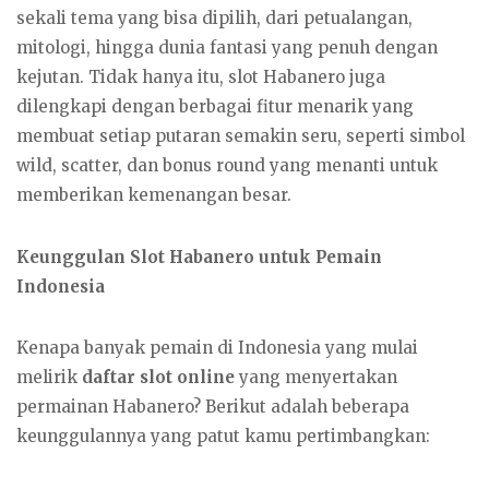
sekali tema yang bisa dipilih, dari petualangan,
mitologi, hingga dunia fantasi yang penuh dengan
kejutan. Tidak hanya itu, slot Habanero juga
dilengkapi dengan berbagai fitur menarik yang
membuat setiap putaran semakin seru, seperti simbol
wild, scatter, dan bonus round yang menanti untuk
memberikan kemenangan besar.
Keunggulan Slot Habanero untuk Pemain
Indonesia
Kenapa banyak pemain di Indonesia yang mulai
melirik
daftar slot online
yang menyertakan
permainan Habanero? Berikut adalah beberapa
keunggulannya yang patut kamu pertimbangkan: