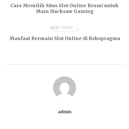
Cara Memilih Situs Slot Online Resmi untuk
navigation
Main Hacksaw Gaming
NEXT POST
→
Manfaat Bermain Slot Online di Robopragma
admin