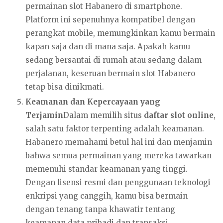
permainan slot Habanero di smartphone.
Platform ini sepenuhnya kompatibel dengan
perangkat mobile, memungkinkan kamu bermain
kapan saja dan di mana saja. Apakah kamu
sedang bersantai di rumah atau sedang dalam
perjalanan, keseruan bermain slot Habanero
tetap bisa dinikmati.
Keamanan dan Kepercayaan yang
Terjamin
Dalam memilih situs
daftar slot online
,
salah satu faktor terpenting adalah keamanan.
Habanero memahami betul hal ini dan menjamin
bahwa semua permainan yang mereka tawarkan
memenuhi standar keamanan yang tinggi.
Dengan lisensi resmi dan penggunaan teknologi
enkripsi yang canggih, kamu bisa bermain
dengan tenang tanpa khawatir tentang
keamanan data pribadi dan transaksi.