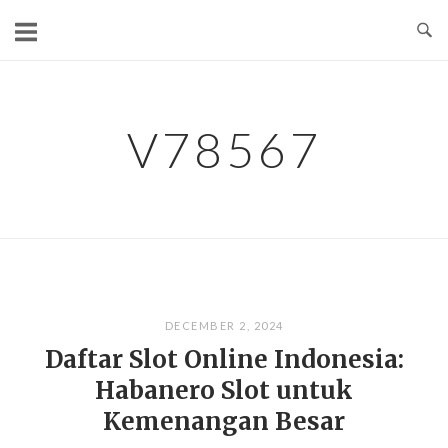
Skip
to
content
V78567
DECEMBER 2, 2024
Daftar Slot Online Indonesia:
Habanero Slot untuk
Kemenangan Besar