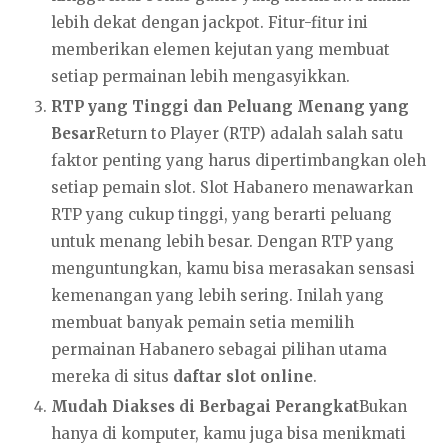
lebih dekat dengan jackpot. Fitur-fitur ini
memberikan elemen kejutan yang membuat
setiap permainan lebih mengasyikkan.
RTP yang Tinggi dan Peluang Menang yang
Besar
Return to Player (RTP) adalah salah satu
faktor penting yang harus dipertimbangkan oleh
setiap pemain slot. Slot Habanero menawarkan
RTP yang cukup tinggi, yang berarti peluang
untuk menang lebih besar. Dengan RTP yang
menguntungkan, kamu bisa merasakan sensasi
kemenangan yang lebih sering. Inilah yang
membuat banyak pemain setia memilih
permainan Habanero sebagai pilihan utama
mereka di situs
daftar slot online
.
Mudah Diakses di Berbagai Perangkat
Bukan
hanya di komputer, kamu juga bisa menikmati