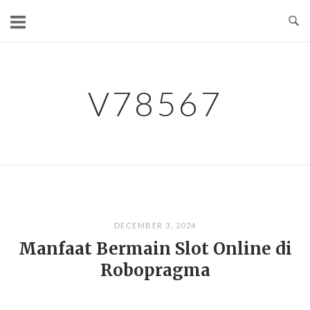
Skip
to
content
V78567
DECEMBER 3, 2024
Manfaat Bermain Slot Online di
Robopragma