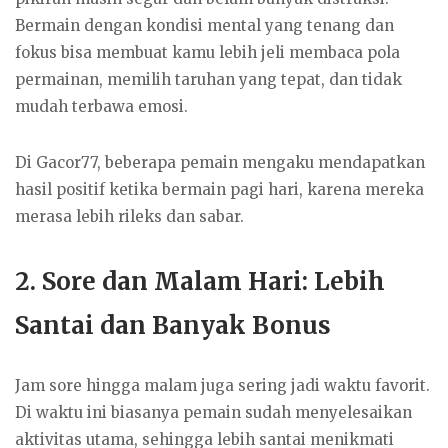
Bermain dengan kondisi mental yang tenang dan
fokus bisa membuat kamu lebih jeli membaca pola
permainan, memilih taruhan yang tepat, dan tidak
mudah terbawa emosi.
Di Gacor77, beberapa pemain mengaku mendapatkan
hasil positif ketika bermain pagi hari, karena mereka
merasa lebih rileks dan sabar.
2.
Sore dan Malam Hari: Lebih
Santai dan Banyak Bonus
Jam sore hingga malam juga sering jadi waktu favorit.
Di waktu ini biasanya pemain sudah menyelesaikan
aktivitas utama, sehingga lebih santai menikmati