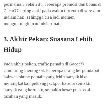
permainan. Selain itu, beberapa promosi dan bonus di
Gacor77 sering aktif pada waktu tertentu di sore dan
malam hari, sehingga bisa jadi momen
menguntungkan untuk bermain.
3.
Akhir Pekan: Suasana Lebih
Hidup
Pada akhir pekan, traffic pemain di Gacor77
cenderung meningkat. Beberapa orang berpendapat
bahwa volume pemain yang lebih banyak bisa
meningkatkan peluang jackpot karena semakin
banyak yang bermain, semakin besar pula total
taruhan yang masuk.