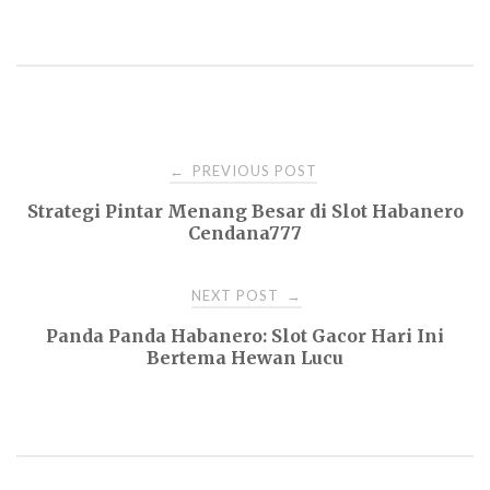
Post
PREVIOUS POST
←
Strategi Pintar Menang Besar di Slot Habanero
navigation
Cendana777
NEXT POST
→
Panda Panda Habanero: Slot Gacor Hari Ini
Bertema Hewan Lucu