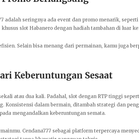
7 adalah seringnya ada event dan promo menarik, seperti
t khusus slot Habanero dengan hadiah tambahan di luar k
fisien. Selain bisa menang dari permainan, kamu juga b
dari Keberuntungan Sesaat
ekali atau dua kali. Padahal, slot dengan RTP tinggi sepe
 Konsistensi dalam bermain, ditambah strategi dan pengel
aripada mengandalkan keberuntungan semata.
bermainmu. Cendana777 sebagai platform terpercaya menye