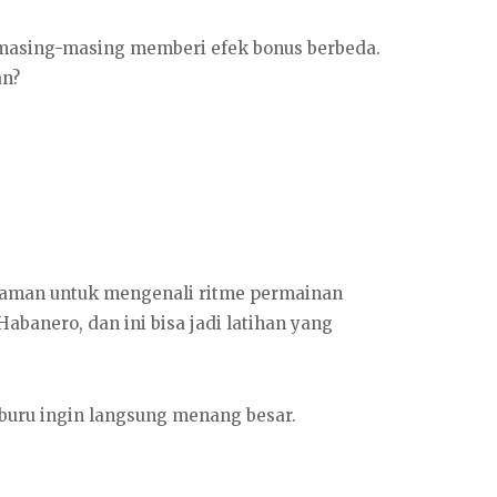
 masing-masing memberi efek bonus berbeda.
an?
ng aman untuk mengenali ritme permainan
banero, dan ini bisa jadi latihan yang
-buru ingin langsung menang besar.