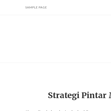
Skip
SAMPLE PAGE
to
content
Strategi Pinta