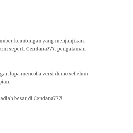
sumber keuntungan yang menjanjikan.
orm seperti
Cendana777
, pengalaman
angan lupa mencoba versi demo sebelum
pian.
adiah besar di Cendana777!