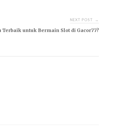
NEXT POST
→
Terbaik untuk Bermain Slot di Gacor77?