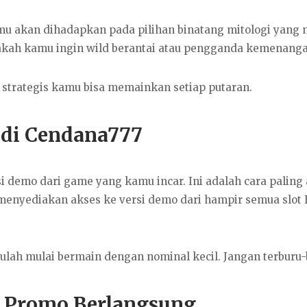
mu akan dihadapkan pada pilihan binatang mitologi yang
akah kamu ingin wild berantai atau pengganda kemenang
 strategis kamu bisa memainkan setiap putaran.
 di Cendana777
si demo dari game yang kamu incar. Ini adalah cara pali
enyediakan akses ke versi demo dari hampir semua slot Ha
rulah mulai bermain dengan nominal kecil. Jangan terburu
u Promo Berlangsung