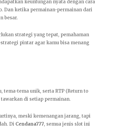
mendapatkan keuntungan nyata dengan cara
ro. Dan ketika permainan-permainan dari
n besar.
rlukan strategi yang tepat, pemahaman
-strategi pintar agar kamu bisa menang
, tema-tema unik, serta RTP (Return to
 tawarkan di setiap permainan.
—artinya, meski kemenangan jarang, tapi
dah. Di
Cendana777
, semua jenis slot ini