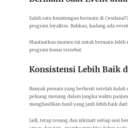
Salah satu keuntungan bermain di Cendana77
program loyalitas. Bahkan, kadang ada even
Manfaatkan momen ini untuk bermain lebih e
program bonus tersebut.
Konsistensi Lebih Baik 
Banyak pemain yang berhenti setelah kalah s
peluang menang dalam jangka waktu panjang.
menghasilkan hasil yang jauh lebih baik d
Jadi, tetap tenang dan nikmati setiap sesi 