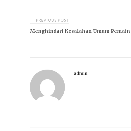
Post
PREVIOUS POST
←
Menghindari Kesalahan Umum Pemain S
navigation
admin