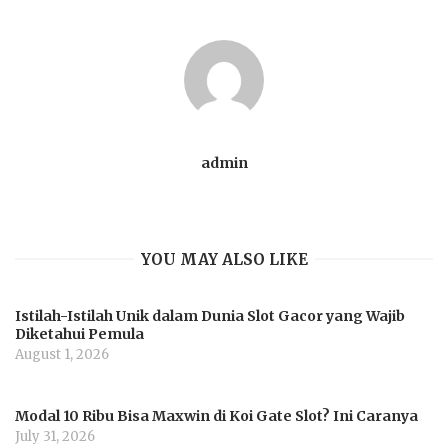
admin
YOU MAY ALSO LIKE
Istilah-Istilah Unik dalam Dunia Slot Gacor yang Wajib
Diketahui Pemula
August 1, 2026
Modal 10 Ribu Bisa Maxwin di Koi Gate Slot? Ini Caranya
July 31, 2026