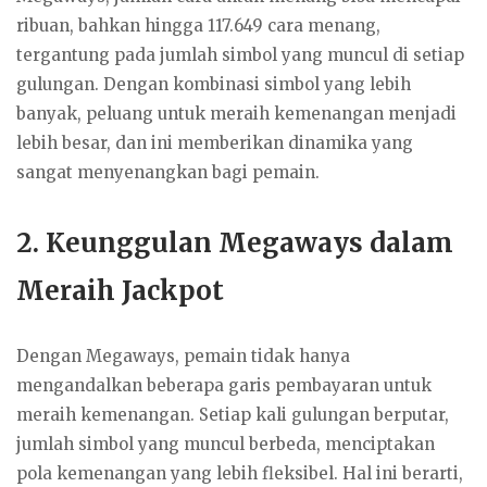
ribuan, bahkan hingga 117.649 cara menang,
tergantung pada jumlah simbol yang muncul di setiap
gulungan. Dengan kombinasi simbol yang lebih
banyak, peluang untuk meraih kemenangan menjadi
lebih besar, dan ini memberikan dinamika yang
sangat menyenangkan bagi pemain.
2.
Keunggulan Megaways dalam
Meraih Jackpot
Dengan Megaways, pemain tidak hanya
mengandalkan beberapa garis pembayaran untuk
meraih kemenangan. Setiap kali gulungan berputar,
jumlah simbol yang muncul berbeda, menciptakan
pola kemenangan yang lebih fleksibel. Hal ini berarti,