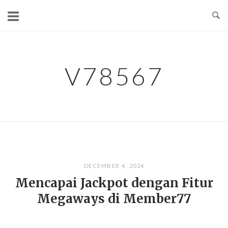
Skip
to
content
V78567
DECEMBER 4, 2024
Mencapai Jackpot dengan Fitur
Megaways di Member77