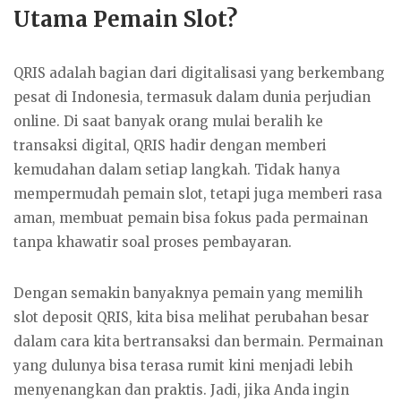
Utama Pemain Slot?
QRIS adalah bagian dari digitalisasi yang berkembang
pesat di Indonesia, termasuk dalam dunia perjudian
online. Di saat banyak orang mulai beralih ke
transaksi digital, QRIS hadir dengan memberi
kemudahan dalam setiap langkah. Tidak hanya
mempermudah pemain slot, tetapi juga memberi rasa
aman, membuat pemain bisa fokus pada permainan
tanpa khawatir soal proses pembayaran.
Dengan semakin banyaknya pemain yang memilih
slot deposit QRIS, kita bisa melihat perubahan besar
dalam cara kita bertransaksi dan bermain. Permainan
yang dulunya bisa terasa rumit kini menjadi lebih
menyenangkan dan praktis. Jadi, jika Anda ingin