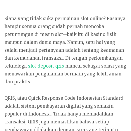
Siapa yang tidak suka permainan slot online? Rasanya,
hampir semua orang sudah pernah mencoba
peruntungan di mesin slot—baik itu di kasino fisik
maupun dalam dunia maya. Namun, satu hal yang
selalu menjadi pertanyaan adalah tentang keamanan
dan kemudahan transaksi. Di tengah perkembangan
teknologi,
slot deposit qris
muncul sebagai solusi yang
menawarkan pengalaman bermain yang lebih aman
dan praktis.
QRIS, atau Quick Response Code Indonesian Standard,
adalah sistem pembayaran digital yang semakin
populer di Indonesia. Tidak hanya memudahkan
transaksi, QRIS juga memastikan bahwa setiap
pembayaran dilakukan dengan cara yang terjamin