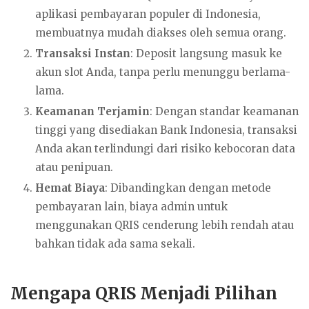
aplikasi pembayaran populer di Indonesia,
membuatnya mudah diakses oleh semua orang.
Transaksi Instan
: Deposit langsung masuk ke
akun slot Anda, tanpa perlu menunggu berlama-
lama.
Keamanan Terjamin
: Dengan standar keamanan
tinggi yang disediakan Bank Indonesia, transaksi
Anda akan terlindungi dari risiko kebocoran data
atau penipuan.
Hemat Biaya
: Dibandingkan dengan metode
pembayaran lain, biaya admin untuk
menggunakan QRIS cenderung lebih rendah atau
bahkan tidak ada sama sekali.
Mengapa QRIS Menjadi Pilihan