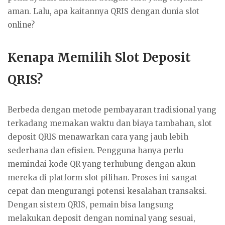
aman. Lalu, apa kaitannya QRIS dengan dunia slot
online?
Kenapa Memilih Slot Deposit
QRIS?
Berbeda dengan metode pembayaran tradisional yang
terkadang memakan waktu dan biaya tambahan, slot
deposit QRIS menawarkan cara yang jauh lebih
sederhana dan efisien. Pengguna hanya perlu
memindai kode QR yang terhubung dengan akun
mereka di platform slot pilihan. Proses ini sangat
cepat dan mengurangi potensi kesalahan transaksi.
Dengan sistem QRIS, pemain bisa langsung
melakukan deposit dengan nominal yang sesuai,