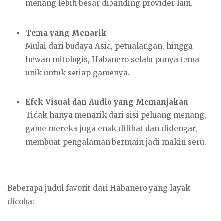
menang lebih besar dibanding provider lain.
Tema yang Menarik
Mulai dari budaya Asia, petualangan, hingga
hewan mitologis, Habanero selalu punya tema
unik untuk setiap gamenya.
Efek Visual dan Audio yang Memanjakan
Tidak hanya menarik dari sisi peluang menang,
game mereka juga enak dilihat dan didengar,
membuat pengalaman bermain jadi makin seru.
Beberapa judul favorit dari Habanero yang layak
dicoba: