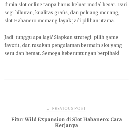
dunia slot online tanpa harus keluar modal besar. Dari
segi hiburan, kualitas grafis, dan peluang menang,
slot Habanero memang layak jadi pilihan utama.
Jadi, tunggu apa lagi? Siapkan strategi, pilih game
favorit, dan rasakan pengalaman bermain slot yang
seru dan hemat. Semoga keberuntungan berpihak!
Post
PREVIOUS POST
←
Fitur Wild Expansion di Slot Habanero: Cara
navigation
Kerjanya