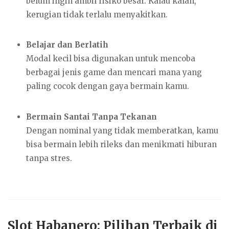
belum ingin ambil risiko besar. Kalau kalah,
kerugian tidak terlalu menyakitkan.
Belajar dan Berlatih
Modal kecil bisa digunakan untuk mencoba
berbagai jenis game dan mencari mana yang
paling cocok dengan gaya bermain kamu.
Bermain Santai Tanpa Tekanan
Dengan nominal yang tidak memberatkan, kamu
bisa bermain lebih rileks dan menikmati hiburan
tanpa stres.
Slot Habanero: Pilihan Terbaik di