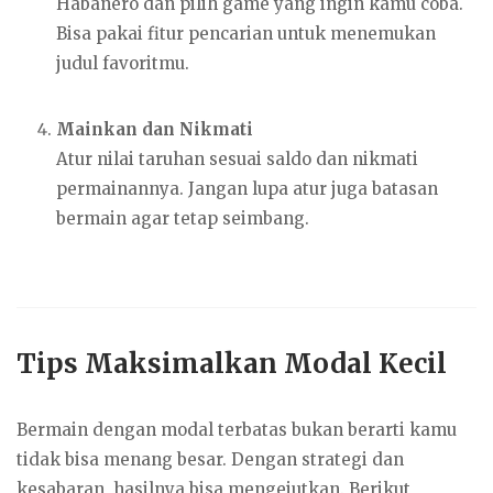
Habanero dan pilih game yang ingin kamu coba.
Bisa pakai fitur pencarian untuk menemukan
judul favoritmu.
Mainkan dan Nikmati
Atur nilai taruhan sesuai saldo dan nikmati
permainannya. Jangan lupa atur juga batasan
bermain agar tetap seimbang.
Tips Maksimalkan Modal Kecil
Bermain dengan modal terbatas bukan berarti kamu
tidak bisa menang besar. Dengan strategi dan
kesabaran, hasilnya bisa mengejutkan. Berikut