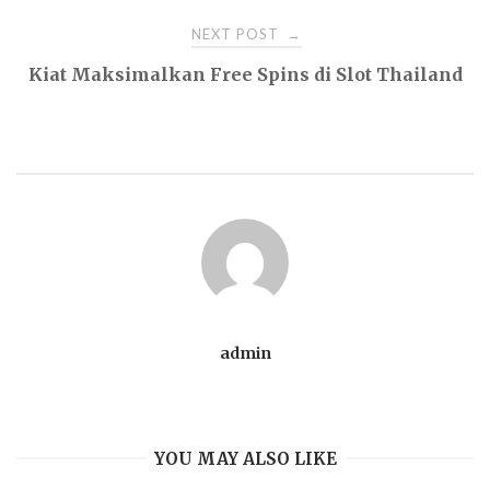
NEXT POST
→
Kiat Maksimalkan Free Spins di Slot Thailand
admin
YOU MAY ALSO LIKE