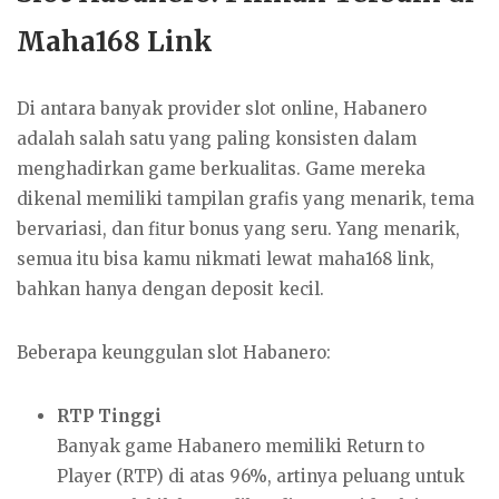
Maha168 Link
Di antara banyak provider slot online, Habanero
adalah salah satu yang paling konsisten dalam
menghadirkan game berkualitas. Game mereka
dikenal memiliki tampilan grafis yang menarik, tema
bervariasi, dan fitur bonus yang seru. Yang menarik,
semua itu bisa kamu nikmati lewat maha168 link,
bahkan hanya dengan deposit kecil.
Beberapa keunggulan slot Habanero:
RTP Tinggi
Banyak game Habanero memiliki Return to
Player (RTP) di atas 96%, artinya peluang untuk