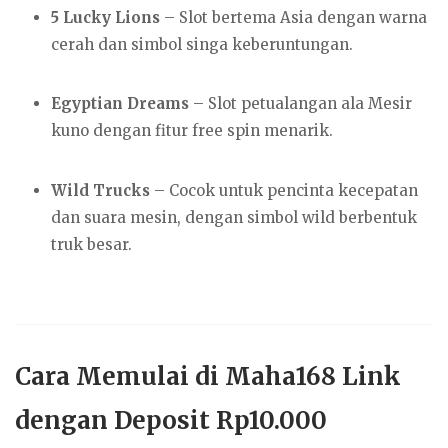
5 Lucky Lions
– Slot bertema Asia dengan warna
cerah dan simbol singa keberuntungan.
Egyptian Dreams
– Slot petualangan ala Mesir
kuno dengan fitur free spin menarik.
Wild Trucks
– Cocok untuk pencinta kecepatan
dan suara mesin, dengan simbol wild berbentuk
truk besar.
Cara Memulai di Maha168 Link
dengan Deposit Rp10.000