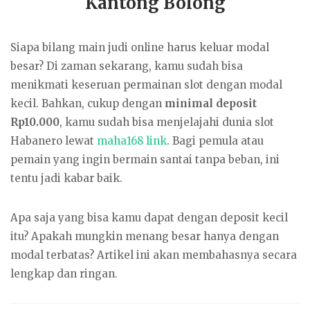
Kantong Bolong
Siapa bilang main judi online harus keluar modal
besar? Di zaman sekarang, kamu sudah bisa
menikmati keseruan permainan slot dengan modal
kecil. Bahkan, cukup dengan
minimal deposit
Rp10.000
, kamu sudah bisa menjelajahi dunia slot
Habanero lewat
maha168 link
. Bagi pemula atau
pemain yang ingin bermain santai tanpa beban, ini
tentu jadi kabar baik.
Apa saja yang bisa kamu dapat dengan deposit kecil
itu? Apakah mungkin menang besar hanya dengan
modal terbatas? Artikel ini akan membahasnya secara
lengkap dan ringan.