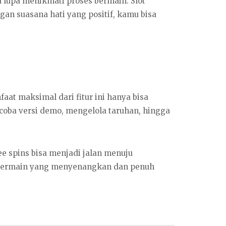
lupa menikmati proses bermain. Slot
gan suasana hati yang positif, kamu bisa
aat maksimal dari fitur ini hanya bisa
coba versi demo, mengelola taruhan, hingga
ee spins bisa menjadi jalan menuju
n bermain yang menyenangkan dan penuh