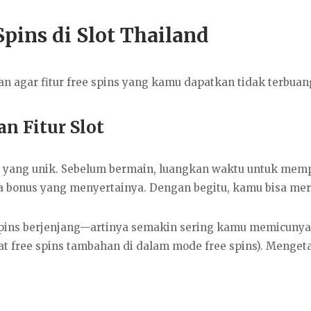
pins di Slot Thailand
n agar fitur free spins yang kamu dapatkan tidak terbuang
n Fitur Slot
yang unik. Sebelum bermain, luangkan waktu untuk mempe
ja bonus yang menyertainya. Dengan begitu, kamu bisa mer
pins berjenjang—artinya semakin sering kamu memicunya,
 free spins tambahan di dalam mode free spins). Menget