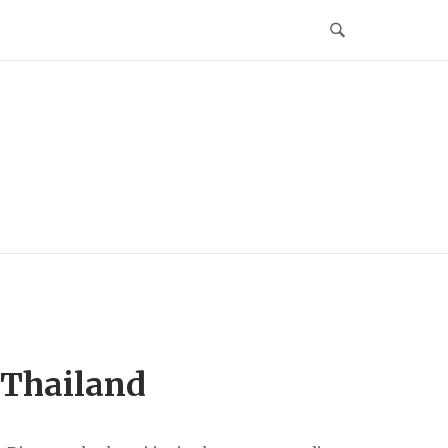
 Thailand