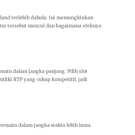
iland terlebih dahulu. Ini memungkinkan
itur tersebut muncul dan bagaimana efeknya
main dalam jangka panjang. Pilih slot
iliki RTP yang cukup kompetitif, jadi
 bermain dalam jangka waktu lebih lama.