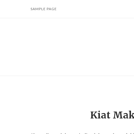
Skip
SAMPLE PAGE
to
content
Kiat Mak