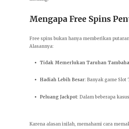
Mengapa Free Spins Pen
Free spins bukan hanya memberikan putaran
Alasannya:
Tidak Memerlukan Taruhan Tambah
Hadiah Lebih Besar
: Banyak game Slot 
Peluang Jackpot
: Dalam beberapa kasus
Karena alasan inilah, memahami cara memak