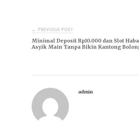
Post
PREVIOUS POST
←
Minimal Deposit Rp10.000 dan Slot Hab
navigation
Asyik Main Tanpa Bikin Kantong Bolon
admin