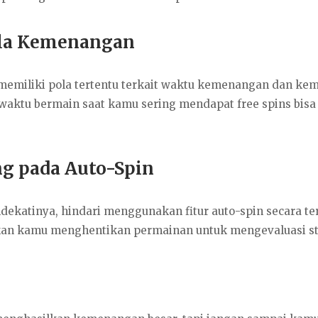
ola Kemenangan
memiliki pola tertentu terkait waktu kemenangan dan kem
u waktu bermain saat kamu sering mendapat free spins b
ng pada Auto-Spin
dekatinya, hindari menggunakan fitur auto-spin secara 
an kamu menghentikan permainan untuk mengevaluasi str