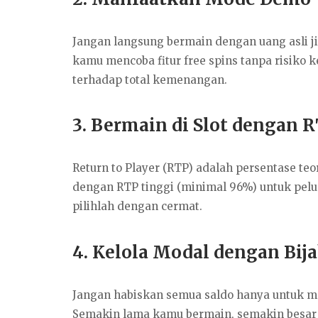
Jangan langsung bermain dengan uang asli ji
kamu mencoba fitur free spins tanpa risiko
terhadap total kemenangan.
3.
Bermain di Slot dengan 
Return to Player (RTP) adalah persentase teo
dengan RTP tinggi (minimal 96%) untuk pelua
pilihlah dengan cermat.
4.
Kelola Modal dengan Bij
Jangan habiskan semua saldo hanya untuk men
Semakin lama kamu bermain, semakin besar 