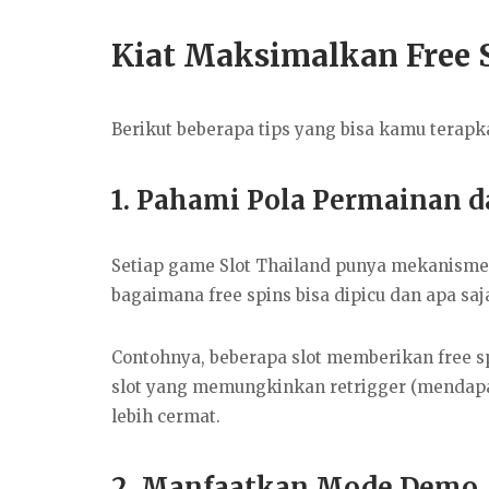
Kiat Maksimalkan Free S
Berikut beberapa tips yang bisa kamu terapka
1.
Pahami Pola Permainan da
Setiap game Slot Thailand punya mekanisme 
bagaimana free spins bisa dipicu dan apa sa
Contohnya, beberapa slot memberikan free s
slot yang memungkinkan retrigger (mendapat
lebih cermat.
2.
Manfaatkan Mode Demo