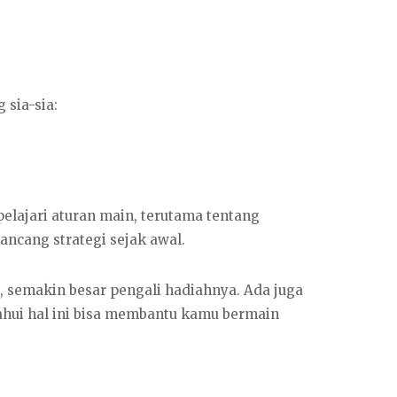
 sia-sia:
lajari aturan main, terutama tentang
ancang strategi sejak awal.
 semakin besar pengali hadiahnya. Ada juga
ahui hal ini bisa membantu kamu bermain