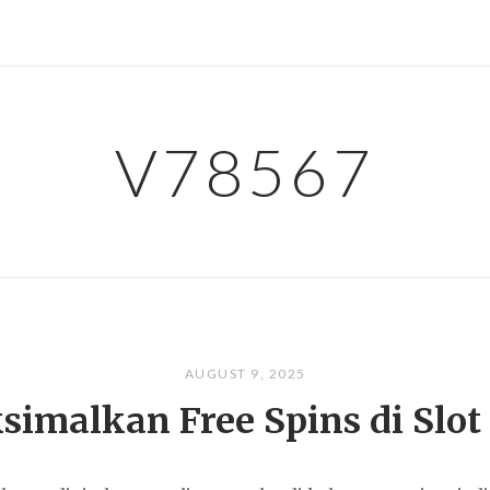
V78567
AUGUST 9, 2025
simalkan Free Spins di Slot