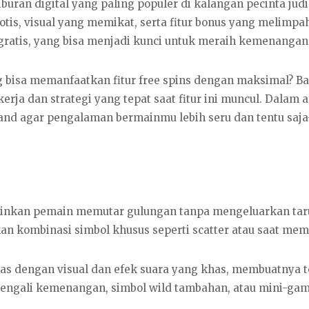
iburan digital yang paling populer di kalangan pecinta judi.
is, visual yang memikat, serta fitur bonus yang melimpah. 
gratis, yang bisa menjadi kunci untuk meraih kemenangan 
 bisa memanfaatkan fitur free spins dengan maksimal? 
ja dan strategi yang tepat saat fitur ini muncul. Dalam 
land agar pengalaman bermainmu lebih seru dan tentu sa
kinkan pemain memutar gulungan tanpa mengeluarkan taru
an kombinasi simbol khusus seperti scatter atau saat mem
as dengan visual dan efek suara yang khas, membuatnya ter
ai pengali kemenangan, simbol wild tambahan, atau mini-