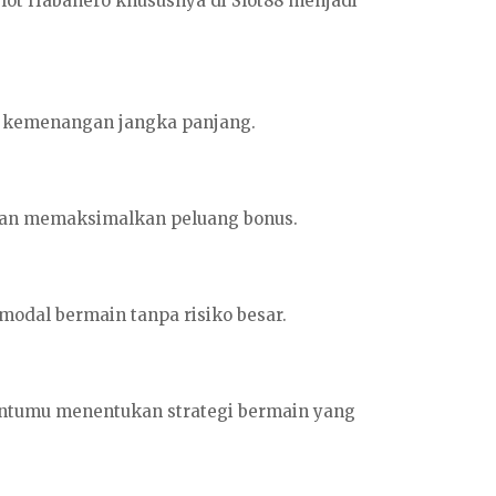
lot Habanero khususnya di Slot88 menjadi
 kemenangan jangka panjang.
dan memaksimalkan peluang bonus.
odal bermain tanpa risiko besar.
bantumu menentukan strategi bermain yang