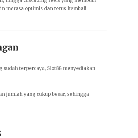
sif, hingga cascading reels yang membuat
n merasa optimis dan terus kembali
ngan
ang sudah terpercaya, Slot88 menyediakan
n jumlah yang cukup besar, sehingga
8