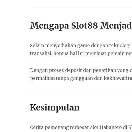
Mengapa Slot88 Menjadi
Selain menyediakan game dengan teknologi d
transaksi. Semua hal ini membuat pemain 
Dengan proses deposit dan penarikan yang c
permainan tanpa gangguan dan kekhawatira
Kesimpulan
Cerita pemenang terbesar slot Habanero di