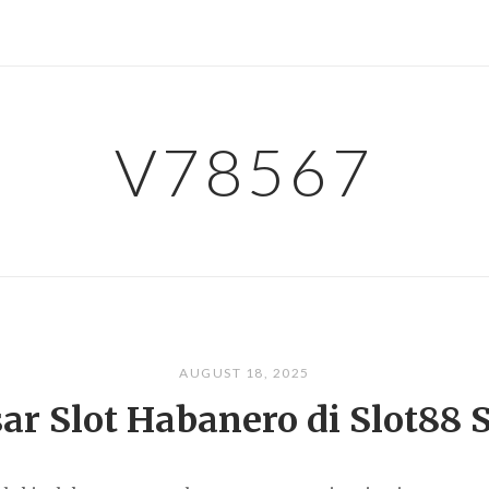
V78567
AUGUST 18, 2025
r Slot Habanero di Slot88 