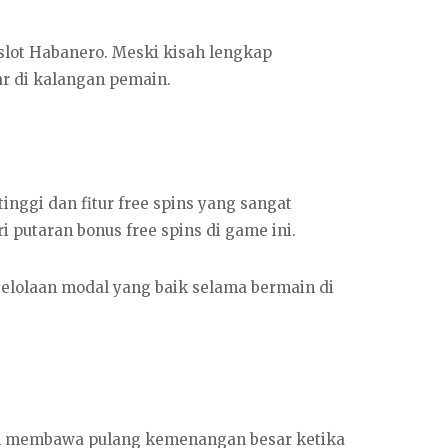
slot Habanero. Meski kisah lengkap
ar di kalangan pemain.
inggi dan fitur free spins yang sangat
 putaran bonus free spins di game ini.
gelolaan modal yang baik selama bermain di
asil membawa pulang kemenangan besar ketika