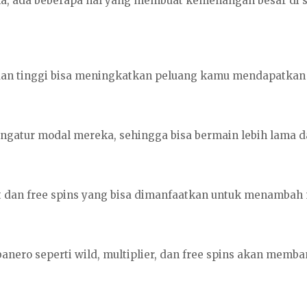
a, ada beberapa hal yang membuat kemenangan besar di s
an tinggi bisa meningkatkan peluang kamu mendapatkan
ngatur modal mereka, sehingga bisa bermain lebih lama 
 dan free spins yang bisa dimanfaatkan untuk menambah m
banero seperti wild, multiplier, dan free spins akan mem